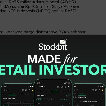
nilai Rp75 miliar, Adaro Mineral (ADMR)
(PTBA) senilai Rp46,2 miliar, Surya Perkasa
 dan NFC Indonesia (NFCX) senilai Rp37,1
i kenaikan harga diantaranya BYAN sebesar
embar dan STTP sebesar Rp500 menjadi
ebesar Rp375 menjadi Rp8.900 per lembar.