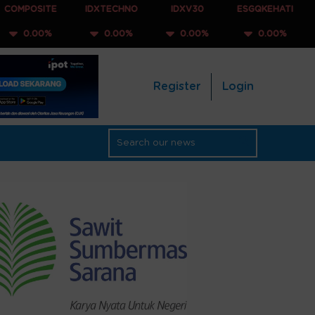
E
IDXTECHNO
IDXV30
ESGQKEHATI
IDXNONCY
0.00%
0.00%
0.00%
0.00
Register
Login