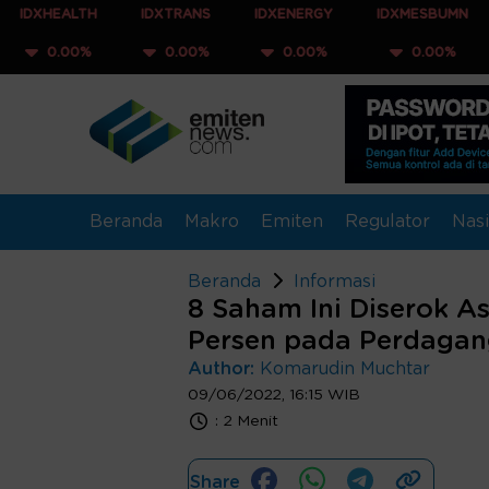
TH
IDXTRANS
IDXENERGY
IDXMESBUMN
IDXQ30
%
0.00%
0.00%
0.00%
0.00
Beranda
Makro
Emiten
Regulator
Nasi
Beranda
Informasi
8 Saham Ini Diserok As
Persen pada Perdagan
Author:
Komarudin Muchtar
09/06/2022, 16:15 WIB
:
2 Menit
Share