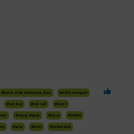
#bursa efek indonesia (bei)
#IHSG menguat
#net buy
#net sell
#Sesi I
iner
#Asing Masuk
#bbca
#SMMA
bni
#arto
#bmri
#terkoreksi