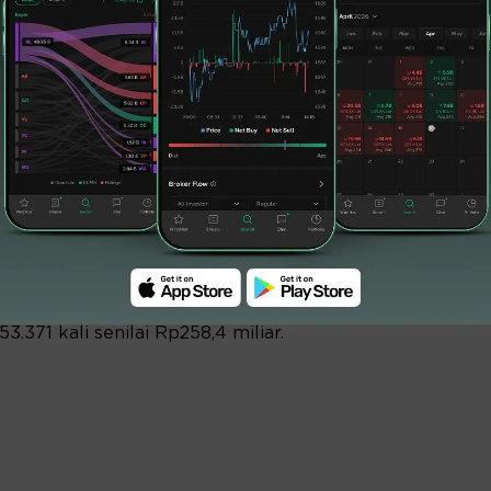
runan harga diantaranya DCII sebesar
bar dan TCPI sebesar Rp700 menjadi
sebesar Rp650 menjadi Rp32.400 per lembar.
dagangkan diantaranya GOTO kali sebanyak
kemudian BIMA sebanyak 53.478 kali senilai
.371 kali senilai Rp258,4 miliar.