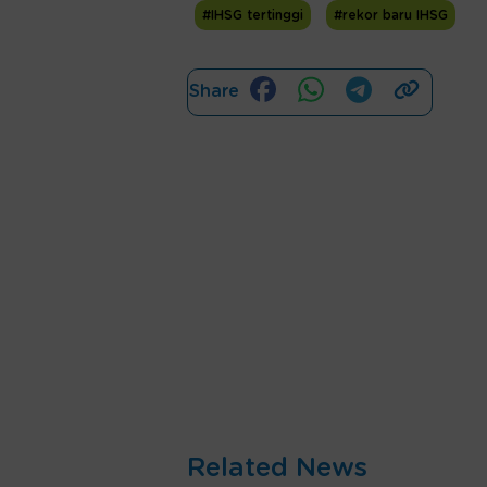
#IHSG tertinggi
#rekor baru IHSG
Share
Related News