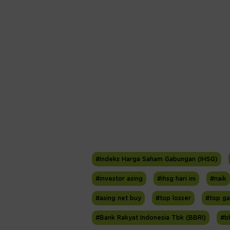
#Indeks Harga Saham Gabungan (IHSG)
#investor asing
#ihsg hari ini
#naik
#asing net buy
#top losser
#top ga
#Bank Rakyat Indonesia Tbk (BBRI)
#b