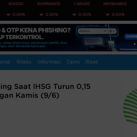
IDXFINANCE
I-GRADE
INFOBANK15
COMPOSIT
%
0.00%
0.00%
0.00%
0.00%
onal
Rileks
Informasi
Opini
Riset
ing Saat IHSG Turun 0,15
gan Kamis (9/6)