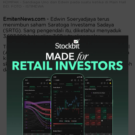
KOMPAK - Sandiaga Uno dan Edwin pada suatu ketika di Main Hall
BEI. FOTO - ISTIMEWA
EmitenNews.com -
Edwin Soeryadjaya terus
menimbun saham Saratoga Investama Sadaya
(SRTG). Sang pengendali itu, diketahui menyaduk
3.683.200 helai alias 3,68 juta eksemplar.
Transaksi putra mendiang pendiri Astra International
(ASII) itu, dilakukan dengan harga pelaksanaan pada
kisaran Rp1.521-1.548 per lembar. Nah, menyusul
skema harga tersebut, Edwin hanya dipaksa merogoh
dana sekitar Rp5,63 miliar.