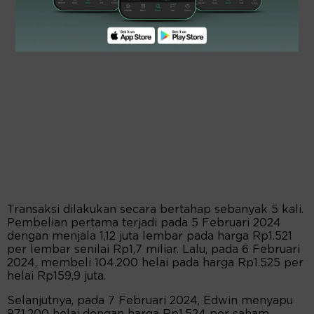
Transaksi dilakukan secara bertahap sebanyak 5 kali.
Pembelian pertama terjadi pada 5 Februari 2024
dengan menjala 1,12 juta lembar pada harga Rp1.521
per lembar senilai Rp1,7 miliar. Lalu, pada 6 Februari
2024, membeli 104.200 helai pada harga Rp1.525 per
helai Rp159,9 juta.
Selanjutnya, pada 7 Februari 2024, Edwin menyapu