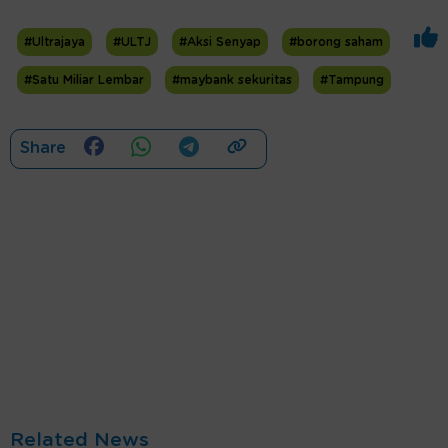
#Ultrajaya
#ULTJ
#Aksi Senyap
#borong saham
#Satu Miliar Lembar
#maybank sekuritas
#Tampung
Share
Related News