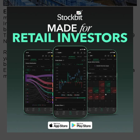
EmitenNews.com -
Maybank Sekuritas Indonesia
mengempit di atas 5 persen saham Ultrajaya Milk
Industry & Trading Company (ULTJ). Itu setelah satu
broker lokal itu, menguasai 1,6 miliar eksemplar.
Transaksi senyap itu, telah dituntaskan pada Kamis, 9
November 2023.
Rupanya, Maybank Sekuritas menampung saham
yang dilepas Sabana Prawira Widjaja. Diketahui, saat
bersamaan Sabana melego 1,6 miliar lembar.
Efeknya, tabungan saham dalam genggaman Sabana
mengalami reduksi setara sekitar 15,39 persen.