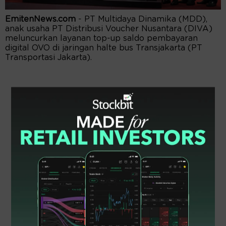
EmitenNews.com
- PT Multidaya Dinamika (MDD),
anak usaha PT Distribusi Voucher Nusantara (DIVA)
meluncurkan layanan top-up saldo pembayaran
digital OVO di jaringan halte bus Transjakarta (PT
Transportasi Jakarta).