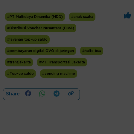
#PT Multidaya Dinamika (MDD)
#anak usaha
#Distribusi Voucher Nusantara (DIVA)
#layanan top-up saldo
#pembayaran digital OVO di jaringan
#halte bus
#transjakarta
#PT Transportasi Jakarta
#Top-up saldo
#vending machine
Share