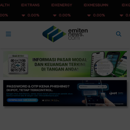
IDXTRANS
IDXENERGY
IDXMESBUMN
IDXQ30
0.00%
0.00%
0.00%
0.00%