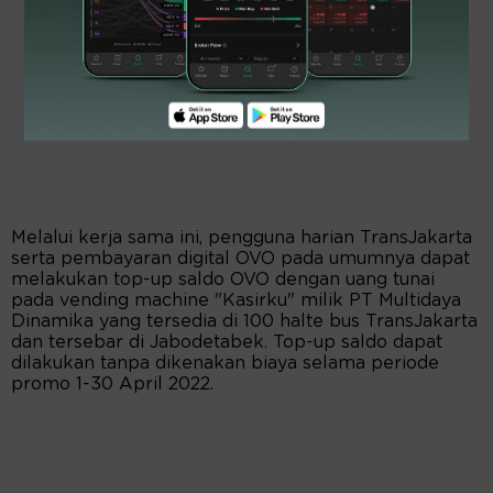
Melalui kerja sama ini, pengguna harian TransJakarta
serta pembayaran digital OVO pada umumnya dapat
melakukan top-up saldo OVO dengan uang tunai
pada vending machine "Kasirku" milik PT Multidaya
Dinamika yang tersedia di 100 halte bus TransJakarta
dan tersebar di Jabodetabek. Top-up saldo dapat
dilakukan tanpa dikenakan biaya selama periode
promo 1-30 April 2022.