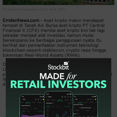
PT Central Finansial X (CFX). Dok. CFX.
EmitenNews.com -
Aset kripto makin mendapat
tempat di Tanah Air. Bursa aset kripto PT Central
Finansial X (CFX) menilai aset kripto kini tak lagi
sekadar menjadi alat investasi, namun mulai
berekspansi ke berbagai penggunaan nyata. Itu
terlihat dari pemanfaatan instrumen teknologi
blockchain seperti stablecoin, crypto repo hingga
tokenisasi Real-World Assets (RWA).
Dalam keterangannya Rabu (3/6/2026), Direktur
Utama CFX Subani mengatakan peningkatan
pemanfaatan berbagai instrumen berbasis teknologi
itu berpotensi mentransformasi sektor keuangan
digital dalam kegiatan sehari-hari.