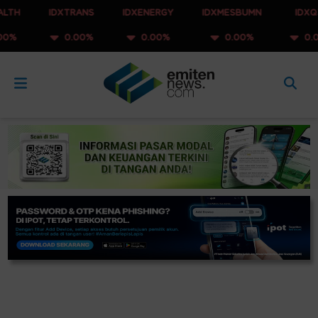
IDXTRANS
IDXENERGY
IDXMESBUMN
IDXQ30
0.00%
0.00%
0.00%
0.00%