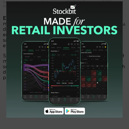
Sejumlah nasabah terlihat di gerai ATM Bank Danamon. FOTO -
ISTIMEWA
EmitenNews.com -
Bank Danamon (BDMN) akan
menyalurkan dividen Rp1,11 triliun. Besaran dividen itu,
diambil sekitar 35 persen dari torehan laba bersih
edisi 2024 senilai Rp3,17 triliun. So, para pemegang
saham akan mendapat jatah dividen Rp113,85 per
eksemplar.
Selanjutnya, sekitar 1 persen dari bersih atau Rp31,79
miliar disisihkan untuk dana cadangan. Kemudina,
seniliar Rp2,03 triliun alias 64 persen dari laba bersih
dicatat sebagai saldo laba ditahan dengan alokasi
penggunaan belum ditentukan.