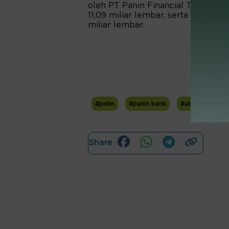
oleh PT Panin Financial Tbk. ya
11,09 miliar lembar, serta Votraint
miliar lembar.
#pnbn
#panin bank
#aksi korporasi
Share