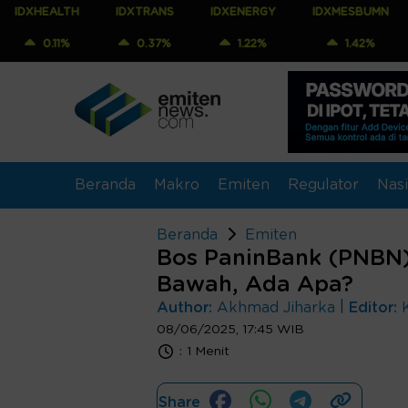
LTH
IDXTRANS
IDXENERGY
IDXMESBUMN
IDXQ30
%
0.37%
1.22%
1.42%
1.23
Beranda
Makro
Emiten
Regulator
Nasi
Beranda
Emiten
Bos PaninBank (PNBN
Bawah, Ada Apa?
|
Author:
Akhmad Jiharka
Editor:
08/06/2025, 17:45 WIB
:
1 Menit
Share