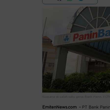
Suasana di salah satu gerai Bank Panin. FO
EmitenNews.com -
PT Bank Panin