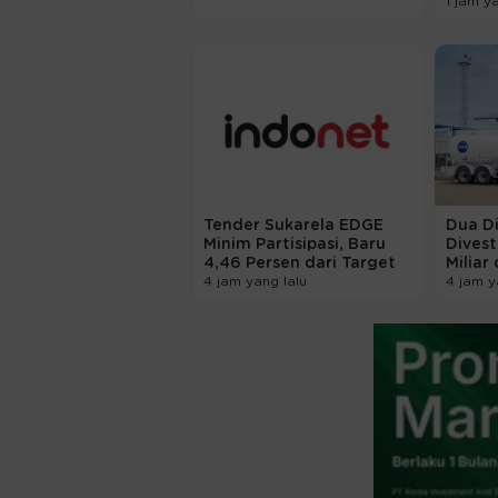
1 jam y
Tender Sukarela EDGE
Dua D
Minim Partisipasi, Baru
Divest
4,46 Persen dari Target
Miliar
4 jam yang lalu
4 jam y