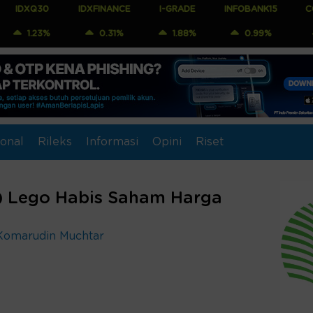
IDXFINANCE
I-GRADE
INFOBANK15
COMPOSITE
%
0.31%
1.88%
0.99%
1.04%
onal
Rileks
Informasi
Opini
Riset
) Lego Habis Saham Harga
Komarudin Muchtar