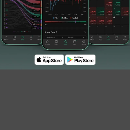
ng menggenggam 46,04% saham atau sekitar
 No.1103 PTY Ltd. dengan porsi 38,82% atau 9,35
#PT Bank Panin Indonesia Tbk. (PNBN)