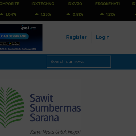
IDXTECHNO
IDXV30
ESGQKEHATI
IDXNONCYC
1.25%
0.81%
1.21%
1.25%
Register
Login