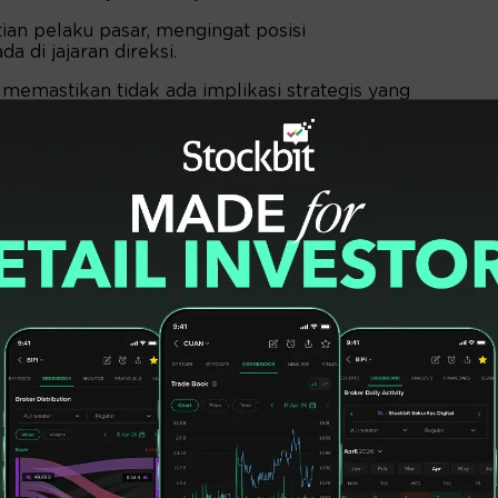
ian pelaku pasar, mengingat posisi
 di jajaran direksi.
memastikan tidak ada implikasi strategis yang
ilikan saham PNBN saat ini masih didominasi