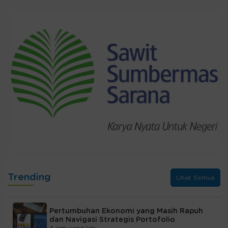
Trending
Lihat Semua
Pertumbuhan Ekonomi yang Masih Rapuh
dan Navigasi Strategis Portofolio