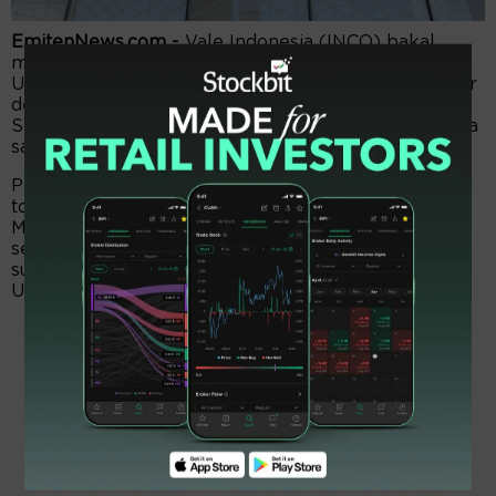
EmitenNews.com -
Vale Indonesia (INCO) bakal
menggelontorkan dividen tahun buku 2022 senilai
USD60,12 juta. Nilai dividen itu setara Rp883,76 miliar
dengan asumsi kurs Rp14.700 per dolar Amerika
Serikat (USD). So, pemegang saham akan menerima
santunan dividen USD0,00605 per lembar.
Pembagian dividen itu diambil 30 persen dari
torehan laba bersih tahun lalu senilai USD200 juta.
Melesat 21 persen dari koleksi episode sama tahun
sebelumnya USD165 juta. Pendapatan USD1,17 miliar,
surplus 23 persen dari periode sama 2021 sebesar
USD953 juta.