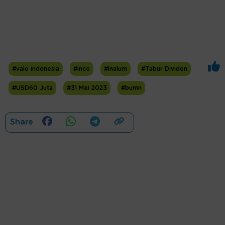
#vale indonesia
#inco
#Inalum
#Tabur Dividen
#USD60 Juta
#31 Mei 2023
#bumn
Share