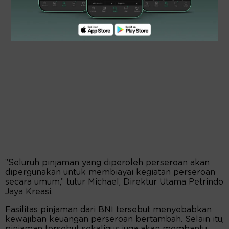
”Seluruh pinjaman yang diperoleh perseroan akan
dipergunakan untuk membiayai kegiatan perseroan
secara umum,” tutur Michael, Direktur Utama Petrindo
Jaya Kreasi.
Fasilitas pinjaman dari BNI tersebut menyebabkan
kewajiban keuangan perseroan bertambah. Selain itu,