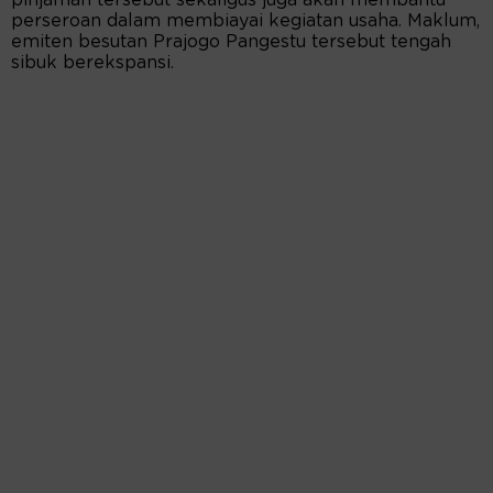
pinjaman tersebut sekaligus juga akan membantu
perseroan dalam membiayai kegiatan usaha. Maklum,
emiten besutan Prajogo Pangestu tersebut tengah
sibuk berekspansi.