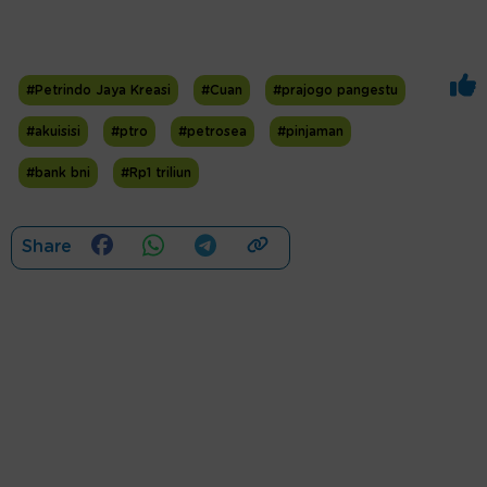
#Petrindo Jaya Kreasi
#Cuan
#prajogo pangestu
#akuisisi
#ptro
#petrosea
#pinjaman
#bank bni
#Rp1 triliun
Share