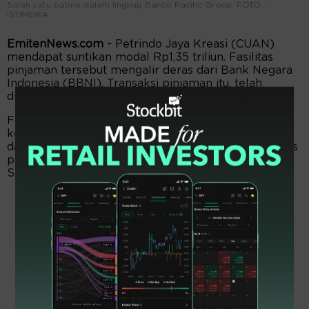
Salah satu pabrik dalam lingkup Barito Pacific Group. FOTO -
ISTIMEWA
EmitenNews.com -
Petrindo Jaya Kreasi (CUAN)
mendapat suntikan modal Rp1,35 triliun. Fasilitas
pinjaman tersebut mengalir deras dari Bank Negara
Indonesia (BBNI). Transaksi pinjaman itu, telah
diteken pada 15 Februari 2024.
Fasilitas tersebut didapat secara kolektif bersama
kedua anak usaha perseroan yaitu Mareta Persada,
dan Kreasi Jasa Persada. Berdasar perjanjian, fasilitas
pinjaman tersebut akan jatuh tempo pada 26
September 2028 mendatang.