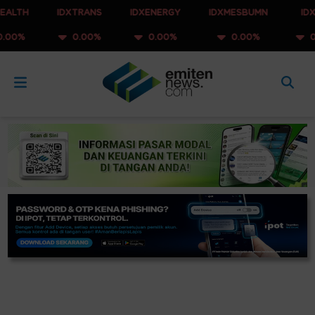
IDXTRANS
IDXENERGY
IDXMESBUMN
IDXQ30
0.00%
0.00%
0.00%
0.00%