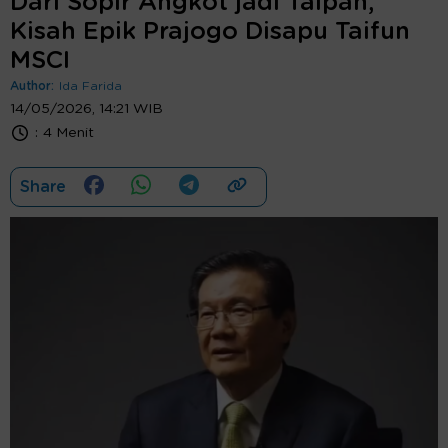
Dari Sopir Angkot jadi Taipan,
Kisah Epik Prajogo Disapu Taifun
MSCI
Author:
Ida Farida
14/05/2026, 14:21 WIB
:
4 Menit
Share