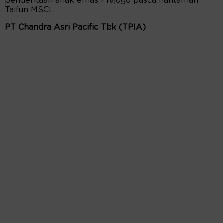
penderitaan anak emas Prajogo pasca hantaman
Taifun MSCI.
PT Chandra Asri Pacific Tbk (TPIA)