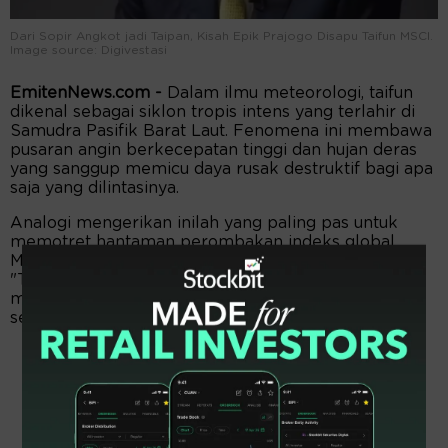
Dari Sopir Angkot jadi Taipan, Kisah Epik Prajogo Disapu Taifun MSCI.
Image source: Digivestasi
EmitenNews.com -
Dalam ilmu meteorologi, taifun
dikenal sebagai siklon tropis intens yang terlahir di
Samudra Pasifik Barat Laut. Fenomena ini membawa
pusaran angin berkecepatan tinggi dan hujan deras
yang sanggup memicu daya rusak destruktif bagi apa
saja yang dilintasinya.
Analogi mengerikan inilah yang paling pas untuk
memotret hantaman perombakan indeks global
MSCI di bursa saham Tanah Air pekan ini. Bedanya,
"Taifun" kali ini menyapu tanpa air, melainkan
menguapkan kekayaan triliunan rupiah dalam
sekejap mata.