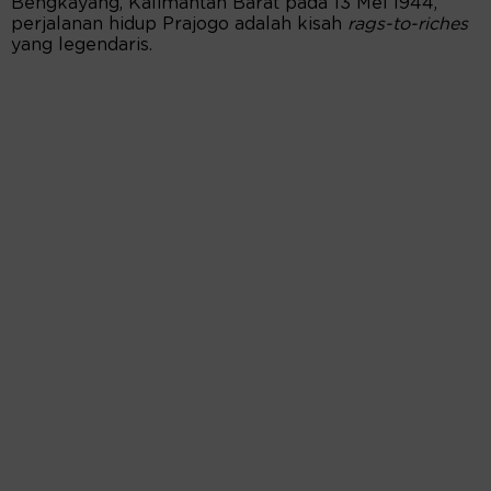
Bengkayang, Kalimantan Barat pada 13 Mei 1944,
perjalanan hidup Prajogo adalah kisah
rags-to-riches
yang legendaris.