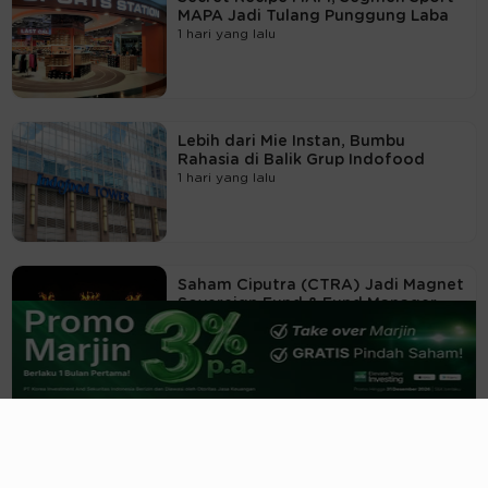
MAPA Jadi Tulang Punggung Laba
1 hari yang lalu
Lebih dari Mie Instan, Bumbu
Rahasia di Balik Grup Indofood
1 hari yang lalu
Saham Ciputra (CTRA) Jadi Magnet
Sovereign Fund & Fund Manager
Global
06/08/2026, 21:22 WIB
Ketika Rumah Tapak dan Rumah
Sakit jadi Penyelamat Kinerja CTRA
06/08/2026, 20:58 WIB