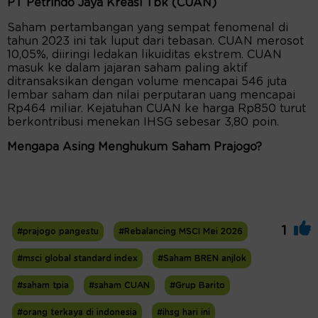
PT Petrindo Jaya Kreasi Tbk (CUAN)
Saham pertambangan yang sempat fenomenal di
tahun 2023 ini tak luput dari tebasan. CUAN merosot
10,05%, diiringi ledakan likuiditas ekstrem. CUAN
masuk ke dalam jajaran saham paling aktif
ditransaksikan dengan volume mencapai 546 juta
lembar saham dan nilai perputaran uang mencapai
Rp464 miliar. Kejatuhan CUAN ke harga Rp850 turut
berkontribusi menekan IHSG sebesar 3,80 poin.
Mengapa Asing Menghukum Saham Prajogo?
1
#prajogo pangestu
#Rebalancing MSCI Mei 2026
#msci global standard index
#Saham BREN anjlok
#saham tpia
#saham CUAN
#Grup Barito
#orang terkaya di indonesia
#ihsg hari ini