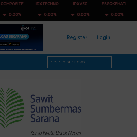
E
IDXTECHNO
IDXV30
ESGQKEHATI
IDXNONCY
0.00%
0.00%
0.00%
0.00%
Register
Login