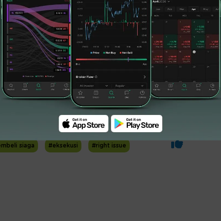
mbeli siaga
#eksekusi
#right issue