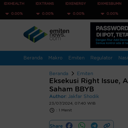
TH
IDXTRANS
IDXENERGY
IDXMESBUMN
IDXQ30
%
0.00%
0.00%
0.00%
0.00
Beranda
Makro
Emiten
Regulator
Nasi
Beranda
Emiten
Eksekusi Right Issue, 
Saham BBYB
Author:
Jakfar Shodik
23/07/2024, 07:40 WIB
:
1 Menit
Share