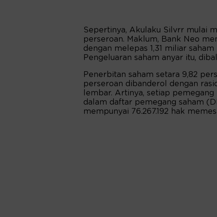
Sepertinya, Akulaku Silvrr mulai 
perseroan. Maklum, Bank Neo menerb
dengan melepas 1,31 miliar saha
Pengeluaran saham anyar itu, dibal
Penerbitan saham setara 9,82 per
perseroan dibanderol dengan rasio
lembar. Artinya, setiap pemegang
dalam daftar pemegang saham (DP
mempunyai 76.267.192 hak memesa