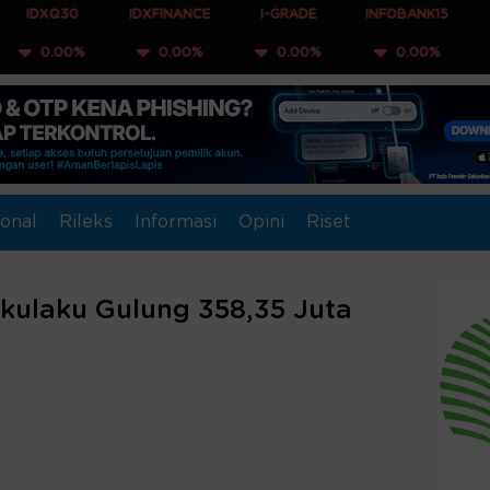
IDXFINANCE
I-GRADE
INFOBANK15
COMPOSIT
%
0.00%
0.00%
0.00%
0.00%
onal
Rileks
Informasi
Opini
Riset
Akulaku Gulung 358,35 Juta