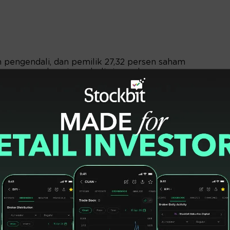
pengendali, dan pemilik 27,32 persen saham
nggupan sebagai pembeli siaga, akan
yang tidak diambil bagian oleh pemegang
h HMETD sejumlah 1,31 miliar saham baru.
 dan pembeli siaga juga memiliki dana
anakan seluruh HMETD sesuai porsi