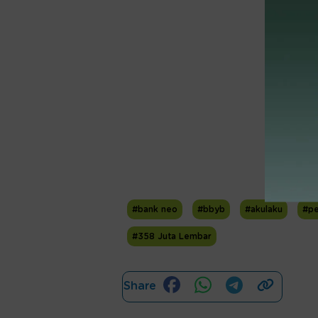
#bank neo
#bbyb
#akulaku
#pe
#358 Juta Lembar
Share