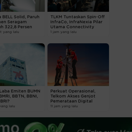
a BELL Solid, Paruh
TLKM Tuntaskan Spin-Off
men Seragam
InfraCo, InfraNexia Pilar
h 322,8 Persen
Utama Connectivity
t yang lalu
1 jam yang lalu
 Laba Emiten BUMN
Perkuat Operasional,
BMRI, BBTN, BBNI,
Telkom Akses Genjot
BBRI?
Pemerataan Digital
yang lalu
11 jam yang lalu