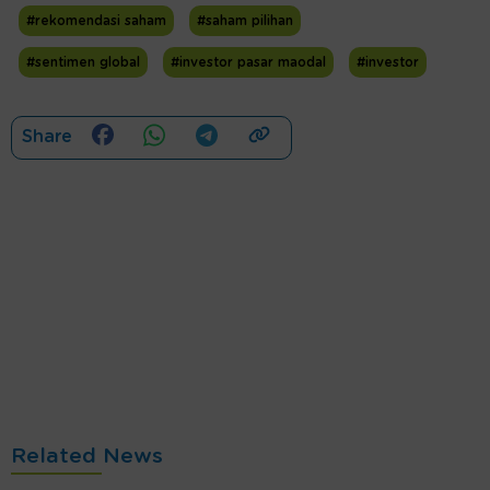
#rekomendasi saham
#saham pilihan
#sentimen global
#investor pasar maodal
#investor
Share
Related News