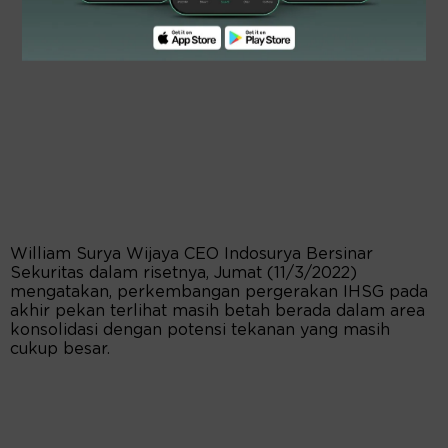
William Surya Wijaya CEO Indosurya Bersinar
Sekuritas dalam risetnya, Jumat (11/3/2022)
mengatakan, perkembangan pergerakan IHSG pada
akhir pekan terlihat masih betah berada dalam area
konsolidasi dengan potensi tekanan yang masih
cukup besar.