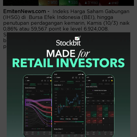
EmitenNews.com -
Indeks Harga Saham Gabungan
(IHSG) di Bursa Efek Indonesia (BEI), hingga
penutupan perdagangan kemarin, Kamis (10/3) naik
0,86% atau 59,567 point ke level 6.924,008.
Sementara investor asing mencatatkan pembelian
bersih alias net buy sebesar Rp184 miliar diseluruh
pasar.