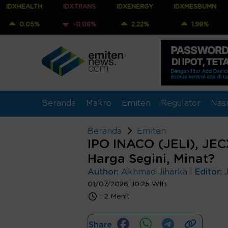
H
IDXTRANS
IDXENERGY
IDXMESBUMN
IDXQ30
%
-0.08%
2.22%
1.98%
2.19%
Beranda
Makro
Emiten
Regulator
Nasi
Beranda
Emiten
IPO INACO (JELI), JEC
Harga Segini, Minat?
|
Author:
Akhmad Jiharka
Editor:
01/07/2026, 10:25 WIB
:
2 Menit
Share