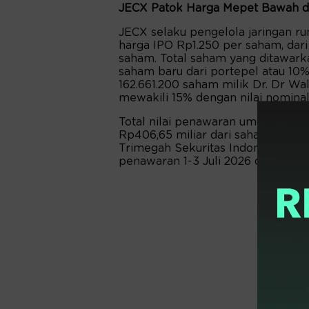
JECX Patok Harga Mepet Bawah di
JECX selaku pengelola jaringan r
harga IPO Rp1.250 per saham, dar
saham. Total saham yang ditawark
saham baru dari portepel atau 10%
162.661.200 saham milik Dr. Dr Wa
mewakili 15% dengan nilai nomina
Total nilai penawaran umum JECX s
Rp406,65 miliar dari saham baru d
Trimegah Sekuritas Indonesia (LG
penawaran 1-3 Juli 2026 dan pencat