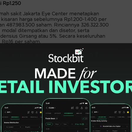
 Rp1.250
umah sakit Jakarta Eye Center menetapkan
i kisaran harga sebelumnya Rp1.200-1.400 per
an 487.983.500 saham. Rinciannya 326.322.300
 modal ditempatkan dan disetor, serta
ldensius Girsang atau 5%. Secara keseluruhan
l Rp16 per saham.
ebesar Rp609,97 miliar. Terdiri dari
an Rp203,32 miliar dari saham divestasi.
) menjadi penjamin pelaksana emisi. Masa
atan 7 Juli 2026.