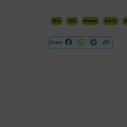
#bei
#ipo
#saham
#JECX
#
Share