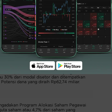
ai untuk pembayaran lebih awal ke Bank
man pokok. Rp100 miliar untuk pembayaran
mentara Rp185 miliar disalurkan ke anak
odal ke PT Nitra Sanata Bali, Rp100 miliar
iliar pinjaman ke JEC Candi Sejahtera.
rtinggi di Rp120
kan harga IPO di harga tertinggi yakni,
100-120 per saham. Total saham yang
u 30% dari modal disetor dan ditempatkan
otensi dana yang diraih Rp62,74 miliar.
ngadakan Program Alokasi Saham Pegawai
uta saham atau 4,7% dari saham yang