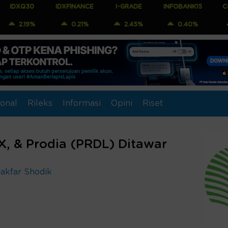
IDXFINANCE
I-GRADE
INFOBANK15
COMPOSITE
0.21%
2.45%
0.40%
0.88%
onal
Rileks
Informasi
Opini
Riset
X, & Prodia (PRDL) Ditawar
Jakfar Shodik