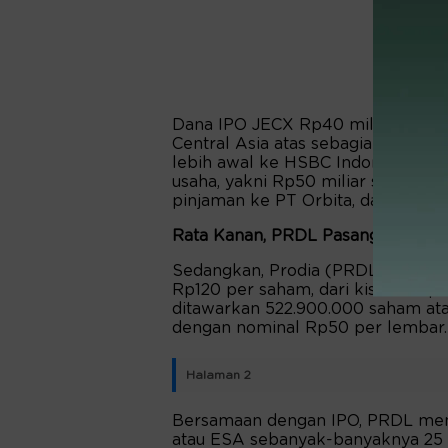
Dana IPO JECX Rp40 miliar dipak
Central Asia atas sebagian pinja
lebih awal ke HSBC Indonesia. Se
usaha, yakni Rp50 miliar setoran m
pinjaman ke PT Orbita, dan Rp35 m
Rata Kanan, PRDL Pasang Harga Te
Sedangkan, Prodia (PRDL) menetap
Rp120 per saham, dari kisaran Rp
ditawarkan 522.900.000 saham ata
dengan nominal Rp50 per lembar. P
Halaman 2
Bersamaan dengan IPO, PRDL me
atau ESA sebanyak-banyaknya 25 j