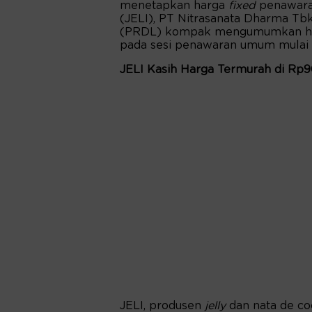
menetapkan harga
fixed
penawara
(JELI), PT Nitrasanata Dharma Tbk
(PRDL) kompak mengumumkan harg
pada sesi penawaran umum mulai Ra
JELI Kasih Harga Termurah di Rp
JELI, produsen
jelly
dan nata de c