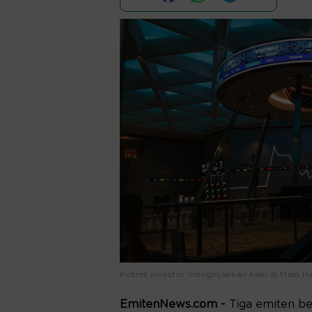
Potret investor menginjakkan kaki di Main H
EmitenNews.com -
Tiga emiten be