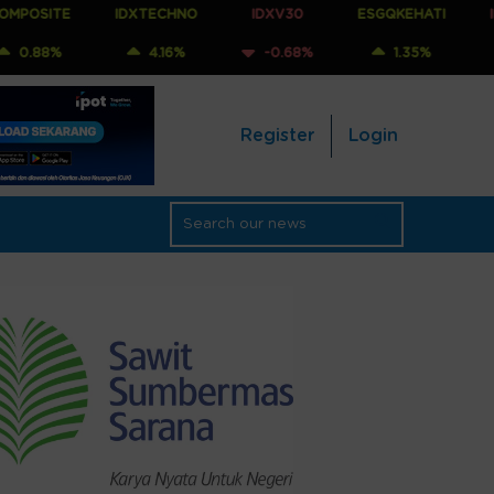
IDXTECHNO
IDXV30
ESGQKEHATI
IDXNONCYC
4.16%
-0.68%
1.35%
-0.56%
Register
Login