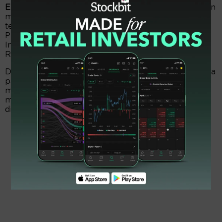
EmitenNews.com -
Asuransi Ramayana (ASRM) akan
meneber dividen saham tahun buku 2024. Rencana
tersebut telah dipatenkan dalam Rapat Umum
Pemegang Saham (RUPS) pada 4 November 2025.
Investor menyetujui total dividen saham mencapai
Rp20,93 miliar.
Dasar kapitalisasi dividen saham menggunakan harga
pasar Rp344 per lembar. Nah, dari jumlah Rp20,93
miliar terbagi atas 60.856.768 saham, senilai Rp7,6
miliar akan akan langsung dibukukan sebagai modal
ditempatkan dan disetor.