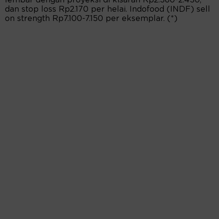
lembar dengan proyeksi di kisaran Rp2.360-2.430,
dan stop loss Rp2.170 per helai. Indofood (INDF) sell
on strength Rp7.100-7.150 per eksemplar. (*)