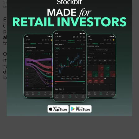
Seorang pengunjung mengabadikan pergerakan saham melalui
smartphone. FOTO - ISTIMEWA
EmitenNews.com -
Indeks Harga Saham Gabungan
(IHSG) belum bisa keluar tekanan. Sepanjang
perdagangan hari ini, Senin, 6 Oktober 2024, IHSG
akan menguji level 7.347. Apalagi, akhir pekan lalu
transaksi didominasi aksi jual.
Oleh sebab itu, MNC Sekuritas meramal IHSG akan
mengorbit level support 7.460-7.366, dan posisi
resistance 7.654-7.810. Sejumlah saham laik
diprrhatikan oleh para investor sebagai jujukan
koleksi antara lain menjadi sebagai berikut.