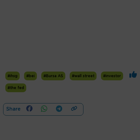
#ihsg
#bei
#Bursa AS
#wall street
#investor
#the fed
Share