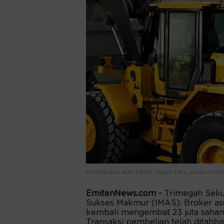
Kendaraan alat berat, salah satu jualan In
EmitenNews.com -
Trimegah Seku
Sukses Makmur (IMAS). Broker asuh
kembali mengembat 23 juta saham 
Transaksi pembelian telah ditahbi