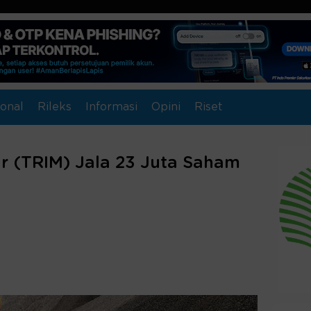
onal
Rileks
Informasi
Opini
Riset
ir (TRIM) Jala 23 Juta Saham