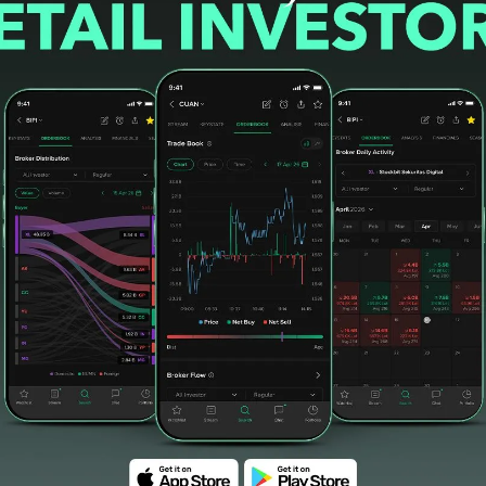
i episode sebelum transaksi dengan donasi
an saham sebelum transaksi tersebut selevel
#Raksasa Otomotif
#trim