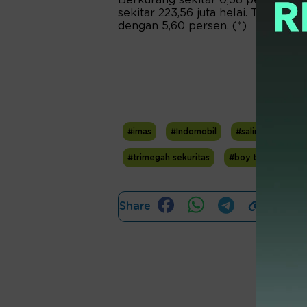
Berkurang sekitar 0,58 persen dar
sekitar 223,56 juta helai. Tumpuk
dengan 5,60 persen. (*)
#imas
#Indomobil
#salim group
#trimegah sekuritas
#boy thohir
Share