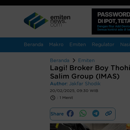
Beranda
Makro
Emiten
Regulator
Nasi
Beranda
Emiten
Lagi! Broker Boy Thoh
Salim Group (IMAS)
Author:
Jakfar Shodik
20/02/2025, 09:30 WIB
:
1 Menit
Share