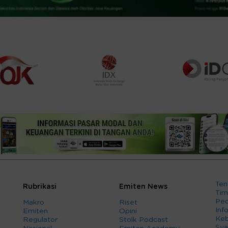
Ten
Rubrikasi
Emiten News
Tim
Ped
Makro
Riset
Info
Emiten
Opini
Keb
Regulator
Stolk Podcast
Sya