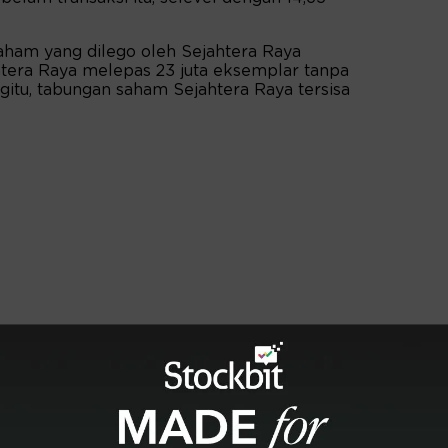
ham yang dilego oleh Sejahtera Raya
htera Raya melepas 23 juta eksemplar tanpa
egitu, tabungan saham Sejahtera Raya tersisa
.