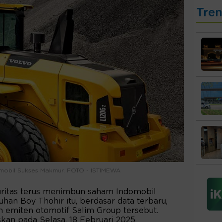
Tre
domobil Sukses Makmur. FOTO - ISTIMEWA
ritas terus menimbun saham Indomobil
an Boy Thohir itu, berdasar data terbaru,
emiten otomotif Salim Group tersebut.
skan pada Selasa, 18 Februari 2025.