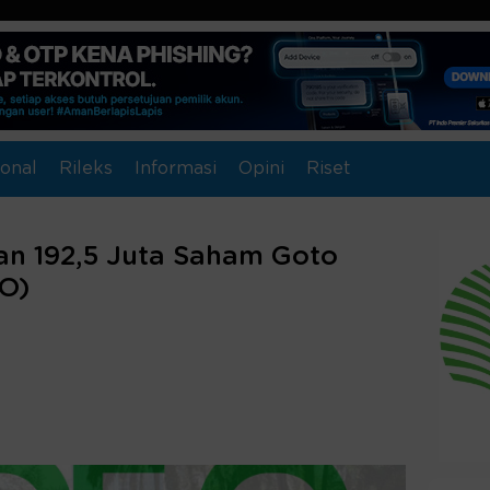
onal
Rileks
Informasi
Opini
Riset
kan 192,5 Juta Saham Goto
TO)