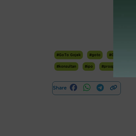
#GoTo Gojek
#goto
#GPF
#ali
#konsultan
#ipo
#prospektus
Share