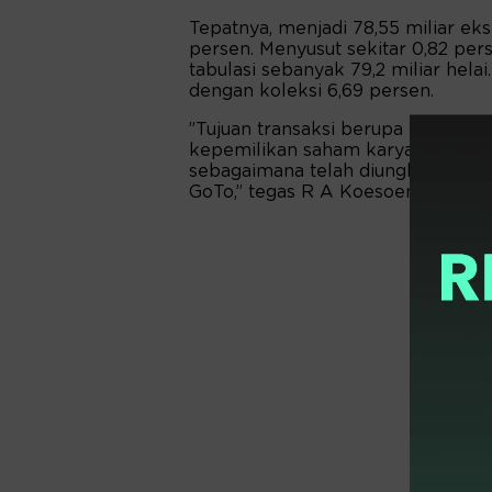
Tepatnya, menjadi 78,55 miliar ek
persen. Menyusut sekitar 0,82 per
tabulasi sebanyak 79,2 miliar hela
dengan koleksi 6,69 persen.
”Tujuan transaksi berupa pengali
kepemilikan saham karyawan, dan 
sebagaimana telah diungkap dalam 
GoTo,” tegas R A Koesoemohadiani,