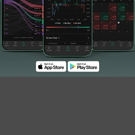
hkan saham
#192 Juta Lembar
#karyawan