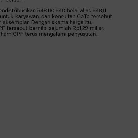
,7 persen.
distribusikan 648.110.640 helai alias 648,11
 untuk karyawan, dan konsultan GoTo tersebut
r eksemplar. Dengan skema harga itu,
F tersebut bernilai sejumlah Rp1,29 miliar.
 saham GPF terus mengalami penyusutan.