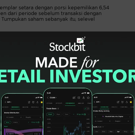
semplar setara dengan porsi kepemilikan 6,54
sen dari periode sebelum transaksi dengan
i. Tumpukan saham sebanyak itu, selevel
han saham kepada peserta program
konsultan dari GoTo Gojek Tokopedia
prospektus initial public offering (IPO)
 Corporate Secretary GoTo Gojek. (*)