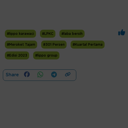
#lippo karawaci
#LPKC
#laba bersih
#Meroket Tajam
#301 Persen
#Kuartal Pertama
#Edisi 2023
#lippo group
Share