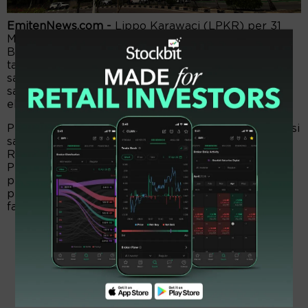
EmitenNews.com -
Lippo Karawaci (LPKR) per 31
Maret 2023 meraup laba bersih Rp1,13 triliun.
Berbalik melambung 301 persen dari periode sama
tahun lalu amsyong Rp567,55 miliar. So, laba per
saham dasar melesat menjadi Rp16,06 dari episode
sama tahun sebelumnya tekor Rp8,02 per
eksemplar.
Pendapatan Rp3,81 triliun, surplus 14 persen dari edisi
sama tahun lalu Rp3,33 triliun. Beban pajak final
Rp27,65 miliar, bengkak dari Rp24,80 miliar.
Pendapatan bersih Rp3,78 triliun naik 14 persen dari
periode sama tahun lalu Rp3,31 triliun. Beban pokok
pendapatan Rp2,20 triliun, menanjak 12 persen dari
fase sama tahun lalu Rp1,95 triliun.