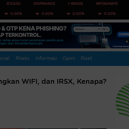
30
IDXFINANCE
I-GRADE
INFOBANK15
COMPOS
0%
0.00%
0.00%
0.00%
0.0
onal
Rileks
Informasi
Opini
Riset
ngkan WIFI, dan IRSX, Kenapa?