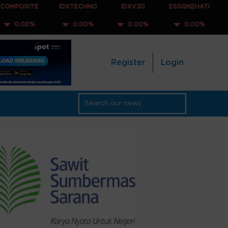
ITE
IDXTECHNO
IDXV30
ESGQKEHATI
IDXNON
0%
0.00%
0.00%
0.00%
0.0
Register
Login