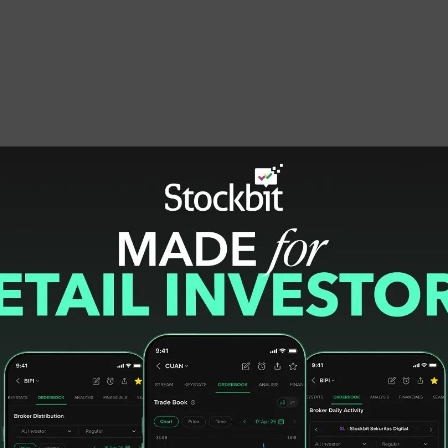
posisi baik untuk menangkap peningkatan
g kerja sama dengan TVRI yang memberi akses
elalui platform FolaPlay. So, Phintraco
gi masyarakat terhadap Piala Dunia 2026
ah pengguna, traffic streaming, dan
ode penyelenggaraan.
FI diperdagangkan pada price to book value
i buku, tentu menawarkan potential upside
i lain, IRSX diperdagangkan dengan PBV 5.51x,
 seiring ekspektasi pasar terhadap potensi