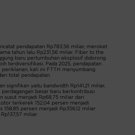
encatat pendapatan Rp783,56 miliar, meroket
ma tahun lalu Rp231,56 miliar. Fiber to the
gung baru pertumbuhan eksplosif didorong
ih terdiversifikasi. Pada 2025, pendapatan
 periklanan, kali ini FTTH menyumbang
ari total pendapatan.
signifikan yaitu bandwidth Rp141,21 miliar,
n perdagangan besar baru berkontribusi
n susut menjadi Rp68,75 miliar dari
kotor terkerek 152,04 persen menjadi
us 158,85 persen menjadi Rp356,12 miliar
Rp137,57 miliar.