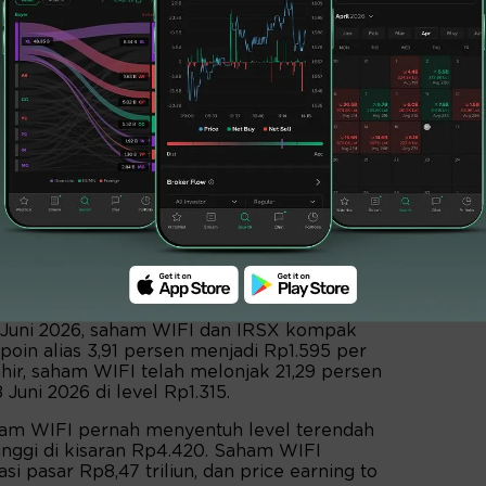
 Juni 2026, saham WIFI dan IRSX kompak
oin alias 3,91 persen menjadi Rp1.595 per
khir, saham WIFI telah melonjak 21,29 persen
 Juni 2026 di level Rp1.315.
ham WIFI pernah menyentuh level terendah
tinggi di kisaran Rp4.420. Saham WIFI
asi pasar Rp8,47 triliun, dan price earning to