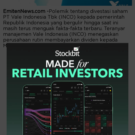
EmitenNews.com -
Polemik tentang divestasi saham
PT Vale Indonesia Tbk (INCO) kepada pemerintah
Republik Indonesia yang bergulir hingga saat ini
masih terus menguak fakta-fakta terbaru. Teranyar
manajemen Vale Indonesia (INCO) menegaskan
perusahaan rutin membayarkan dividen kepada
MIND ID selama periode 2020 hingga 30 Juli 2023.