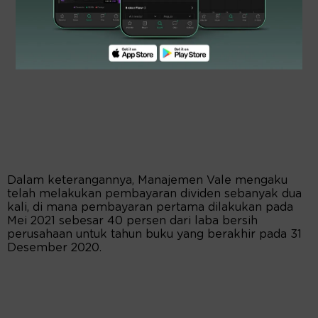
Dalam keterangannya, Manajemen Vale mengaku
telah melakukan pembayaran dividen sebanyak dua
kali, di mana pembayaran pertama dilakukan pada
Mei 2021 sebesar 40 persen dari laba bersih
perusahaan untuk tahun buku yang berakhir pada 31
Desember 2020.