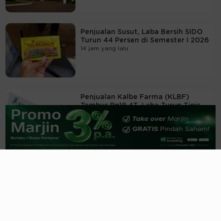
Penjualan Susut, Laba Bersih SIDO
Turun 44 Persen di Semester I 2026
14 jam yang lalu
Penjualan Kalbe Farma (KLBF)
Tembus Rp19,4T, Laba Turun Tipis
15 jam yang lalu
Harga Terus Melonjak, SRTG Alihkan
Jutaan Saham Treasury 18 Agustus
16 jam yang lalu