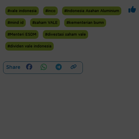
#vale indonesia
#inco
#Indonesia Asahan Aluminium
#mind id
#saham VALE
#kementerian bumn
#Menteri ESDM
#divestasi saham vale
#dividen vale indonesia
Share