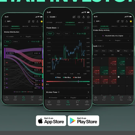
#Lego Saha
#44 Juta Lembar
#Rp15 Miliar