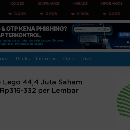
30
IDXFINANCE
I-GRADE
INFOBANK15
COMPOS
00%
0.00%
0.00%
0.00%
0.0
onal
Rileks
Informasi
Opini
Riset
to Lego 44,4 Juta Saham
 Rp316-332 per Lembar