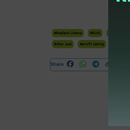
#Radiant Utama
#RUIS
#Haiyanto
#Aksi Jual
#profit taking
Share