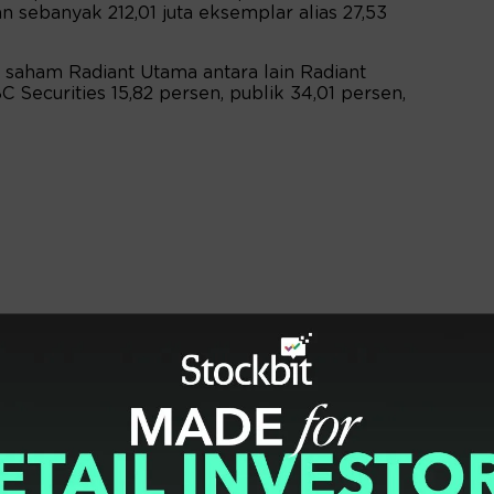
 sebanyak 212,01 juta eksemplar alias 27,53
saham Radiant Utama antara lain Radiant
 Securities 15,82 persen, publik 34,01 persen,