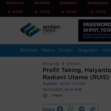
ALTH
IDXTRANS
IDXENERGY
IDXMESBUMN
IDXQ
00%
0.00%
0.00%
0.00%
0.
Beranda
Makro
Emiten
Regulator
Nasi
Beranda
Emiten
Profit Taking, Haiyan
Radiant Utama (RUIS)
Author:
Jakfar Shodik
26/01/2023, 10:45 WIB
:
1 Menit
Share