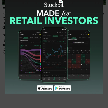
EmitenNews.com -
Phua Meng Kuan menambah
koleksi saham Lippo Karawaci (LPKR). Sang direktur
itu, menjala saham perseroan sebanyak 1.860.000
helai alias 1,86 juta lembar. Transaksi telah
dituntaskan pada 24 Agustus 2023.
Pelaksanaan transaksi terjadi pada harga Rp99 per
lembar. Dengan skema harga tersebut, warga
Australia itu merogoh dana sekitar Rp184,14 juta.
Dengan penuntasan transaksi itu, timbuan saham
Phua Meng merangsek naik.