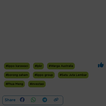
#lippo karawaci
#lpkr
#Warga Australia
#borong saham
#lippo group
#Satu Juta Lembar
#Phua Meng
#investasi
Share