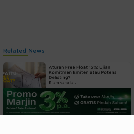
Related News
Aturan Free Float 15%: Ujian
Komitmen Emiten atau Potensi
Delisting?
11 jam yang lalu
Kendaraan Listrik Nasional:
Nyalakan Industri, Tegakkan Tata
Kelola
12 jam yang lalu