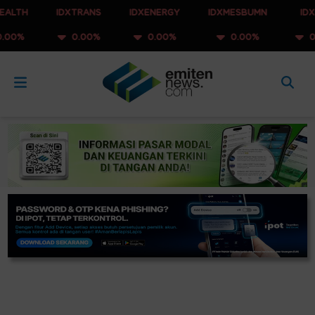
IDXTRANS
IDXENERGY
IDXMESBUMN
IDXQ30
0.00%
0.00%
0.00%
0.00%