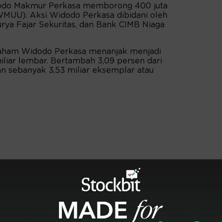
dodo Makmur Perkasa memborong 400 juta
UU). Aksi Widodo Perkasa dibidani oleh
urya Fajar Sekuritas, dan Bank CIMB Niaga
 saham Widodo Perkasa menanjak menjadi
iliar lembar. Bertambah 3,09 persen dari
n sebanyak 3,53 miliar eksemplar atau