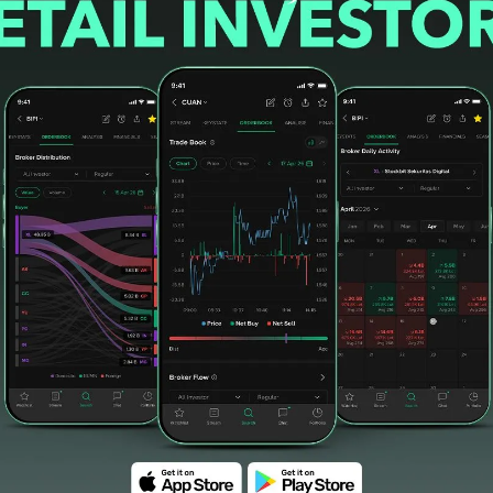
#widodo makmur unggas
#wmuu
#tumiyana
Senyap
#400 juta lembar