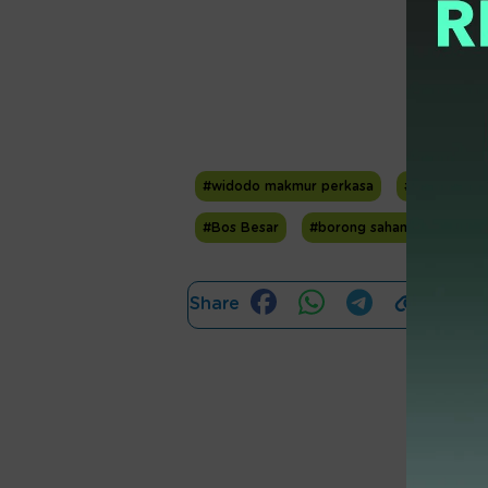
#widodo makmur perkasa
#wmpp
#Bos Besar
#borong saham
#Aksi 
Share