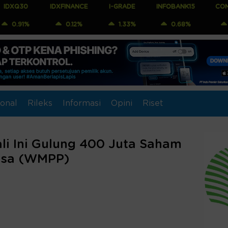
IDXFINANCE
I-GRADE
INFOBANK15
COMPOSITE
0.12%
1.33%
0.68%
0.71%
onal
Rileks
Informasi
Opini
Riset
li Ini Gulung 400 Juta Saham
asa (WMPP)