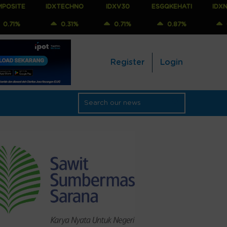
IDXTECHNO
IDXV30
ESGQKEHATI
IDXNONCYC
0.31%
0.71%
0.87%
0.88%
Register
Login