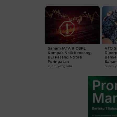
Saham IATA & CBPE
VTO S
Kompak Naik Kencang,
Diper
BEI Pasang Notasi
Banya
Peringatan
Saham
2 jam yang lalu
3 jam y