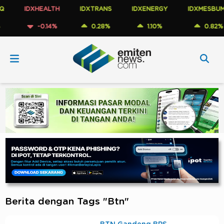
IDXHEALTH
IDXTRANS
IDXENERGY
IDXMESBUMN
-0.14%
0.28%
1.10%
0.82%
Berita dengan Tags "Btn"