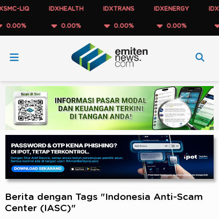
MC-LIQ
IDXHEALTH
IDXTRANS
IDXENERGY
IDXM
.00%
0.00%
0.00%
0.00%
0
Berita dengan Tags "Indonesia Anti-Scam
Center (IASC)"