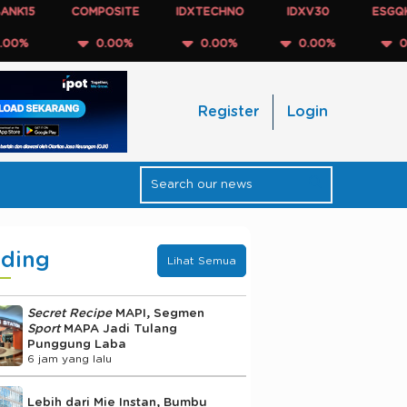
5
COMPOSITE
IDXTECHNO
IDXV30
ESGQKEHAT
0.00%
0.00%
0.00%
0.00%
Register
Login
nding
Lihat Semua
Secret Recipe
MAPI, Segmen
Sport
MAPA Jadi Tulang
Punggung Laba
6 jam yang lalu
Lebih dari Mie Instan, Bumbu