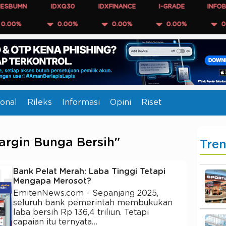
UMN
IDXQ30
IDXFINANCE
I-GRADE
INFOBANK1
%
0.00%
0.00%
0.00%
0.00%
onal
Rileks
Informasi
Opini
Riset
argin Bunga Bersih"
Tre
Bank Pelat Merah: Laba Tinggi Tetapi
Mengapa Merosot?
EmitenNews.com - Sepanjang 2025,
seluruh bank pemerintah membukukan
laba bersih Rp 136,4 triliun. Tetapi
capaian itu ternyata…