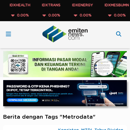
IDXHEALTH
IDXTRANS
IDXENERGY
IDXMESBUMN
0.00%
0.00%
0.00%
0.00%
Berita dengan Tags "Metrodata"