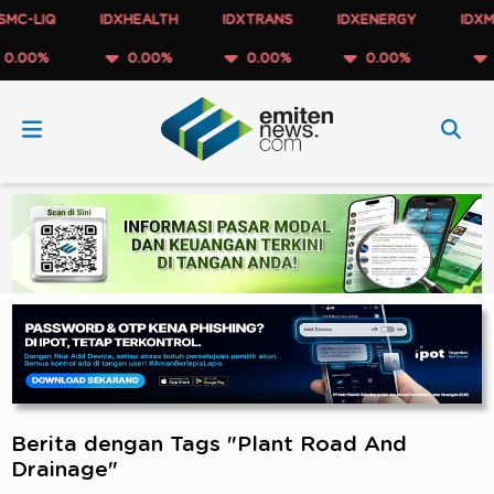
C-LIQ
IDXHEALTH
IDXTRANS
IDXENERGY
IDXME
00%
0.00%
0.00%
0.00%
0.
Berita dengan Tags "Plant Road And
Drainage"