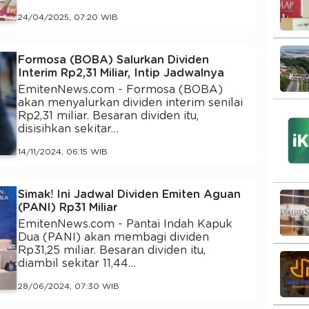
24/04/2025, 07:20 WIB
Formosa (BOBA) Salurkan Dividen
Interim Rp2,31 Miliar, Intip Jadwalnya
EmitenNews.com - Formosa (BOBA)
akan menyalurkan dividen interim senilai
Rp2,31 miliar. Besaran dividen itu,
disisihkan sekitar…
14/11/2024, 06:15 WIB
Simak! Ini Jadwal Dividen Emiten Aguan
(PANI) Rp31 Miliar
EmitenNews.com - Pantai Indah Kapuk
Dua (PANI) akan membagi dividen
Rp31,25 miliar. Besaran dividen itu,
diambil sekitar 11,44…
28/06/2024, 07:30 WIB