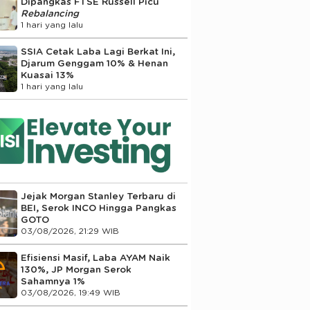
Dipangkas FTSE Russell Picu
Rebalancing
1 hari yang lalu
SSIA Cetak Laba Lagi Berkat Ini,
Djarum Genggam 10% & Henan
Kuasai 13%
1 hari yang lalu
Jejak Morgan Stanley Terbaru di
BEI, Serok INCO Hingga Pangkas
GOTO
03/08/2026, 21:29 WIB
Efisiensi Masif, Laba AYAM Naik
130%, JP Morgan Serok
Sahamnya 1%
03/08/2026, 19:49 WIB