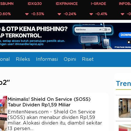
IDXQ30
IDXFINANCE
I-GRADE
INFOBANK15
-0.53%
-0.24%
-0.41%
-0.32%
onal
Rileks
Informasi
Opini
Riset
p2"
Tre
Minimalis! Shield On Service (SOSS)
Tabur Dividen Rp1,59 Miliar
EmitenNews.com - Shield On Service
(SOSS) akan menabur dividen Rp1,59
miliar. Alokasi dividen itu, diambil sekitar
13 persen…