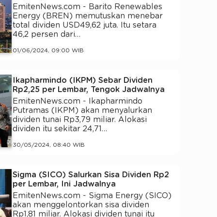
EmitenNews.com - Barito Renewables
Energy (BREN) memutuskan menebar
total dividen USD49,62 juta. Itu setara
46,2 persen dari…
01/06/2024, 09:00 WIB
Ikapharmindo (IKPM) Sebar Dividen
Rp2,25 per Lembar, Tengok Jadwalnya
EmitenNews.com - Ikapharmindo
Putramas (IKPM) akan menyalurkan
dividen tunai Rp3,79 miliar. Alokasi
dividen itu sekitar 24,71…
30/05/2024, 08:40 WIB
Sigma (SICO) Salurkan Sisa Dividen Rp2
per Lembar, Ini Jadwalnya
EmitenNews.com - Sigma Energy (SICO)
akan menggelontorkan sisa dividen
Rp1,81 miliar. Alokasi dividen tunai itu