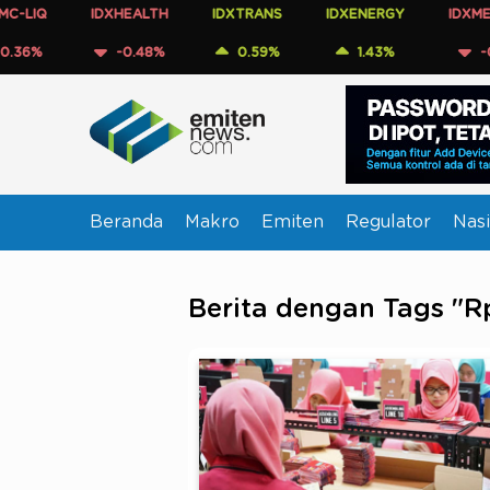
IDXHEALTH
IDXTRANS
IDXENERGY
IDXMESBUMN
-0.48%
0.59%
1.43%
-0.60%
Beranda
Makro
Emiten
Regulator
Nasi
Berita dengan Tags "R