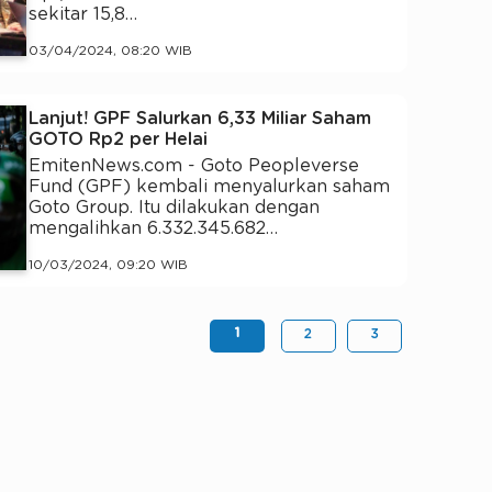
sekitar 15,8…
03/04/2024, 08:20 WIB
Lanjut! GPF Salurkan 6,33 Miliar Saham
GOTO Rp2 per Helai
EmitenNews.com - Goto Peopleverse
Fund (GPF) kembali menyalurkan saham
Goto Group. Itu dilakukan dengan
mengalihkan 6.332.345.682…
10/03/2024, 09:20 WIB
1
2
3