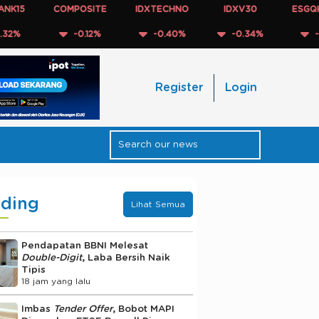
COMPOSITE
IDXTECHNO
IDXV30
ESGQKEHATI
-0.12%
-0.40%
-0.34%
-0.11%
Register
Login
nding
Lihat Semua
Pendapatan BBNI Melesat
Double-Digit
, Laba Bersih Naik
Tipis
18 jam yang lalu
Imbas
Tender Offer
, Bobot MAPI