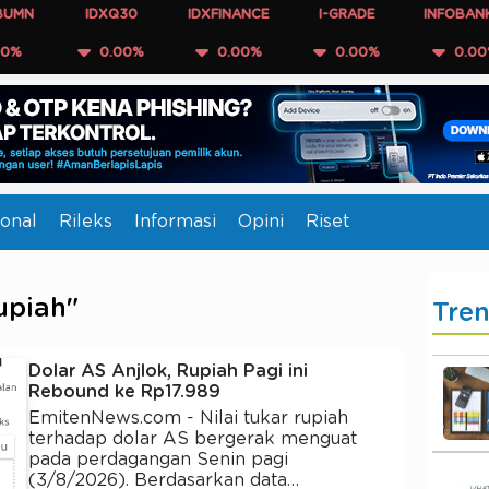
IDXQ30
IDXFINANCE
I-GRADE
INFOBANK15
0.00%
0.00%
0.00%
0.00%
onal
Rileks
Informasi
Opini
Riset
upiah"
Tre
Dolar AS Anjlok, Rupiah Pagi ini
Rebound ke Rp17.989
EmitenNews.com - Nilai tukar rupiah
terhadap dolar AS bergerak menguat
pada perdagangan Senin pagi
(3/8/2026). Berdasarkan data…