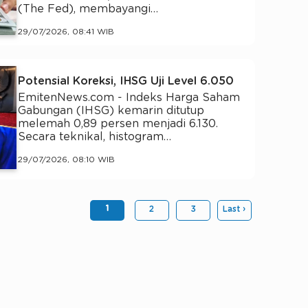
(The Fed), membayangi…
29/07/2026, 08:41 WIB
Potensial Koreksi, IHSG Uji Level 6.050
EmitenNews.com - Indeks Harga Saham
Gabungan (IHSG) kemarin ditutup
melemah 0,89 persen menjadi 6.130.
Secara teknikal, histogram…
29/07/2026, 08:10 WIB
1
2
3
Last ›