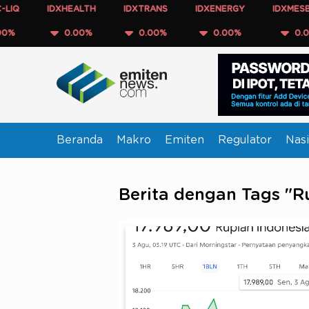
IDXHEALTH
IDXTRANS
IDXENERGY
IDXMESBUMN
0.00%
0.00%
0.00%
0.00%
Beranda
Makro
Emiten
Regulator
Nasi
Berita dengan Tags "R