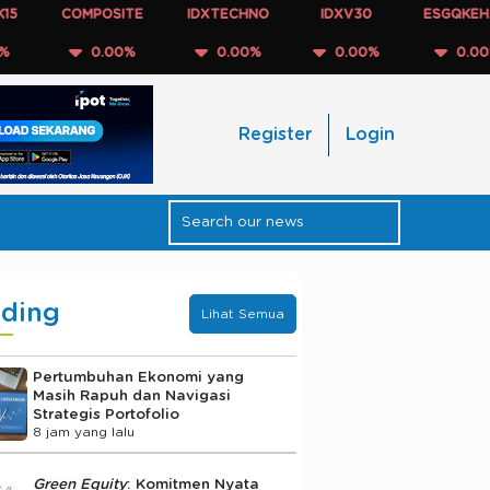
COMPOSITE
IDXTECHNO
IDXV30
ESGQKEHATI
0.00%
0.00%
0.00%
0.00%
Register
Login
nding
Lihat Semua
Pertumbuhan Ekonomi yang
Masih Rapuh dan Navigasi
Strategis Portofolio
8 jam yang lalu
Green Equity
: Komitmen Nyata