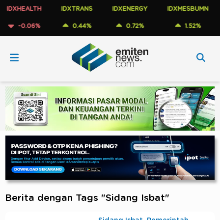
DXHEALTH
IDXTRANS
IDXENERGY
IDXMESBUMN
I
-0.06%
0.44%
0.72%
1.52%
Berita dengan Tags "Sidang Isbat"