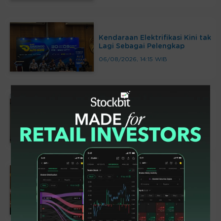
Kendaraan Elektrifikasi Kini tak
Lagi Sebagai Pelengkap
06/08/2026, 14:15 WIB
Ramaikan GIIAS 2026, Yayasan
Astra Perkuat Ekosistem
Industri Otomotif
04/08/2026, 21:19 WIB
81 Seniman Ramaikan Konser
Kejar Mimpi untuk Indonesia
03/08/2026, 06:40 WIB