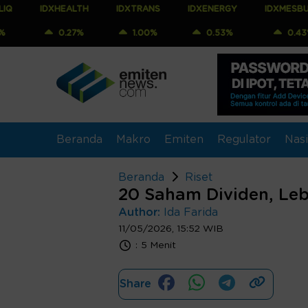
IDXHEALTH
IDXTRANS
IDXENERGY
IDXMESBUMN
0.27%
1.00%
0.53%
0.43%
Beranda
Makro
Emiten
Regulator
Nasi
Beranda
Riset
20 Saham Dividen, Leb
Author:
Ida Farida
11/05/2026, 15:52 WIB
:
5 Menit
Share