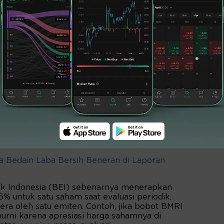
at timpang dan dikuasai oleh emiten
 BEI terbaru (31/03/2026), Hanya 10 saham
ngga 90,13% dari total pergerakan indeks.
 dikendalikan oleh sektor Keuangan (46,7%),
Energi (15,0%). Lebih lanjut, bank-bank
Big
andiri (BMRI) berada di urutan pertama
tra International/ASII (13,60%), dan BBCA
ra Bedain Laba Bersih Beneran di Laporan
Efek Indonesia (BEI) sebenarnya menerapkan
5% untuk satu saham saat evaluasi periodik.
era oleh satu emiten. Contoh, jika bobot BMRI
murni karena apresiasi harga sahamnya di