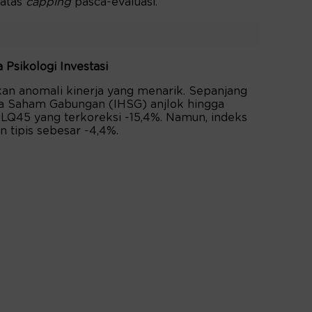
batas
capping
pasca-evaluasi.
 Psikologi Investasi
an anomali kinerja yang menarik. Sepanjang
ga Saham Gabungan (IHSG) anjlok hingga
d LQ45 yang terkoreksi -15,4%. Namun, indeks
tipis sebesar -4,4%.