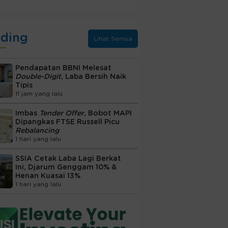
nding
Lihat Semua
Pendapatan BBNI Melesat
Double-Digit
, Laba Bersih Naik
Tipis
11 jam yang lalu
Imbas
Tender Offer
, Bobot MAPI
Dipangkas FTSE Russell Picu
Rebalancing
1 hari yang lalu
SSIA Cetak Laba Lagi Berkat
Ini, Djarum Genggam 10% &
Henan Kuasai 13%
1 hari yang lalu