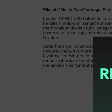
Filosofi "Mesin Cuan" sebagai Fil
Indeks IDXHIDIV20 bukanlah kera
ke dalam indeks ini sangat konserv
membagikan dividen tunai setiap ta
absen satu tahun saja, mereka aka
Dividen.
Sederhananya, konstituen indeks i
dewasa (
maturity
). Mereka telah 
layaknya "mesin pencetak uang" yan
mendistribusikan keuntungan rii
menjanjikan pertumbuhan valuasi di