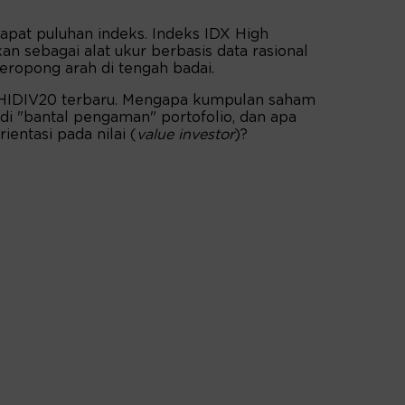
dapat puluhan indeks. Indeks IDX High
an sebagai alat ukur berbasis data rasional
eropong arah di tengah badai.
IDIV20 terbaru. Mengapa kumpulan saham
i "bantal pengaman" portofolio, dan apa
entasi pada nilai (
value investor
)?