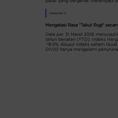
pasar yang bergerak melampaui 
Halaman 2
Mengatasi Rasa “Takut Rugi” secara
Data per 31 Maret 2026 menunjukk
tahun berjalan (YTD), Indeks Har
-18,5%, disusul indeks saham likui
DIV20 hanya mengalami penurunan 