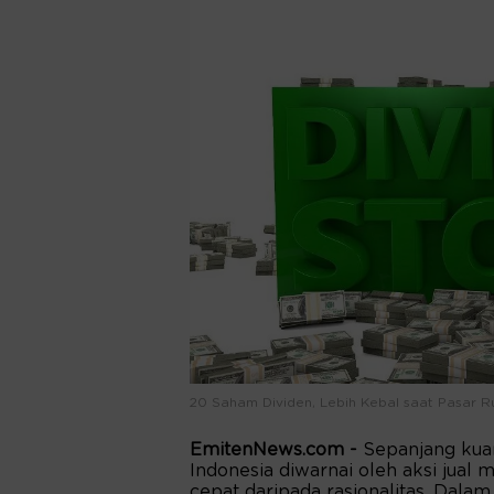
20 Saham Dividen, Lebih Kebal saat Pasar Ru
EmitenNews.com -
Sepanjang kua
Indonesia diwarnai oleh aksi jual m
cepat daripada rasionalitas. Dala