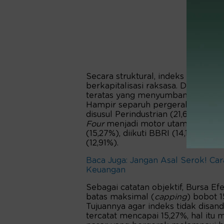
Secara struktural, indeks ini sang
berkapitalisasi raksasa. Dari data
teratas yang menyumbang bobot hi
Hampir separuh pergerakan indeks
disusul Perindustrian (21,6%) dan 
Four
menjadi motor utama: Bank M
(15,27%), diikuti BBRI (14,14%), As
(12,91%).
Baca Juga: Jangan Asal Serok! Ca
Keuangan
Sebagai catatan objektif, Bursa 
batas maksimal (
capping
) bobot 1
Tujuannya agar indeks tidak disand
tercatat mencapai 15,27%, hal itu 