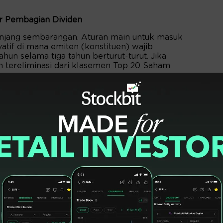
ter Pembagian Dividen
njang sembarangan. Aturan main untuk masuk
atif di mana emiten (konstituen) wajib
hun selama tiga tahun berturut-turut. Jika
n tereliminasi dari klasemen Top 20 Saham
ni adalah perusahaan yang berada di fase
melewati masa bakar uang dan kini berfungsi
g secara historis terbukti rutin
l kepada pemegang sahamnya, bukan sekadar
 atas kertas.