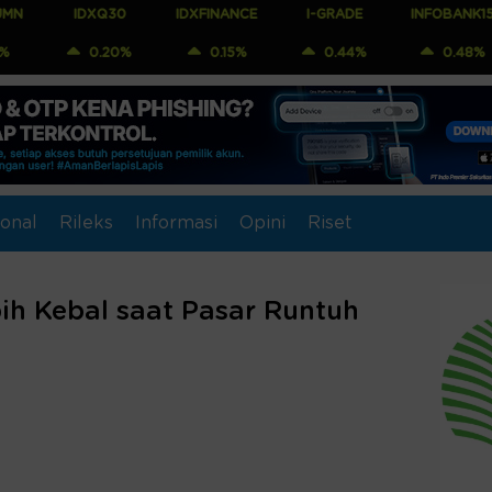
IDXQ30
IDXFINANCE
I-GRADE
INFOBANK15
CO
0.20%
0.15%
0.44%
0.48%
onal
Rileks
Informasi
Opini
Riset
ih Kebal saat Pasar Runtuh