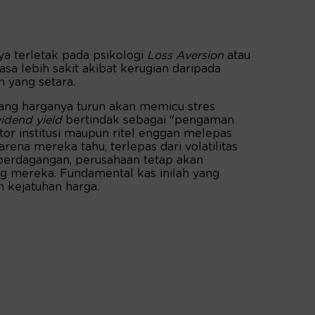
ya terletak pada psikologi
Loss Aversion
atau
a lebih sakit akibat kerugian daripada
 yang setara.
ang harganya turun akan memicu stres
vidend yield
bertindak sebagai "pengaman
or institusi maupun ritel enggan melepas
ena mereka tahu, terlepas dari volatilitas
 perdagangan, perusahaan tetap akan
ng mereka. Fundamental kas inilah yang
 kejatuhan harga.