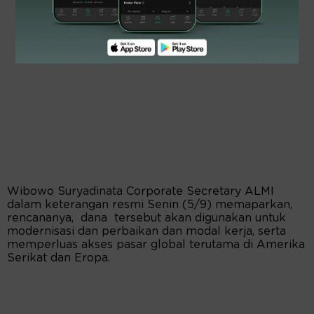
Wibowo Suryadinata Corporate Secretary ALMI
dalam keterangan resmi Senin (5/9) memaparkan,
rencananya, dana tersebut akan digunakan untuk
modernisasi dan perbaikan dan modal kerja, serta
memperluas akses pasar global terutama di Amerika
Serikat dan Eropa.