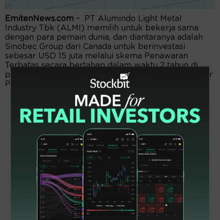
EmitenNews.com -
PT Alumindo Light Metal
Industry Tbk (ALMI) memilih untuk bekerja sama
dengan para pemain dunia, dan diantaranya adalah
Sinobec Group dari Canada untuk berinvestasi
sebesar USD 15 juta melalui skema Penawaran
Terbatas secara bertahap dalam waktu 2 tahun di
pasa modal, yang merupakan 20% dari modal disetor
Perseroan.