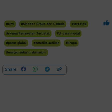
#almi
#Sinobec Group dari Canada
#investasi
#skema Penawaran Terbatas
#di pasa modal
#pasar global
#amerika serikat
#Eropa
#emiten industri aluminium
Share