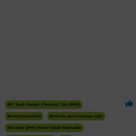
#PT Bank Mandiri (Persero) Tbk (BMRI)
#memproyeksikan
#otoritas jasa keuangan (ojk)
#Direktur BMRI Ahmad Siddik Badruddin