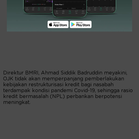
Direktur BMRI, Ahmad Siddik Badruddin meyakini,
OJK tidak akan memperpanjang pemberlakukan
kebijakan restrukturisasi kredit bagi nasabah
terdampak kondisi pandemi Covid-19, sehingga rasio
kredit bermasalah (NPL) perbankan berpotensi
meningkat.