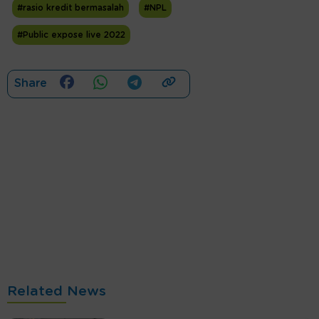
#rasio kredit bermasalah
#NPL
#Public expose live 2022
Share
Related News