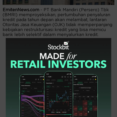
EmitenNews.com
- PT Bank Mandiri (Persero) Tbk
(BMRI) memproyeksikan, pertumbuhan penyaluran
kredit pada tahun depan akan melambat, lantaran
Otoritas Jasa Keuangan (OJK) tidak memperpanjang
kebijakan restrukturisasi kredit yang bisa memicu
bank lebih selektif dalam menyalurkan kredit.