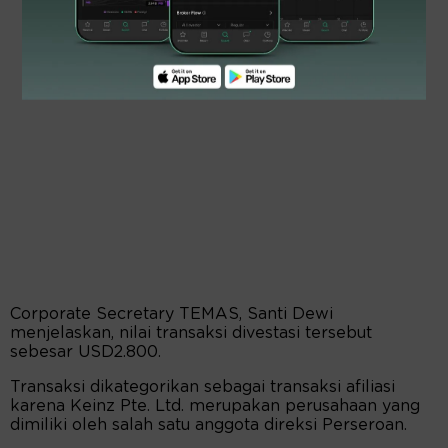
Corporate Secretary TEMAS, Santi Dewi
menjelaskan, nilai transaksi divestasi tersebut
sebesar USD2.800.
Transaksi dikategorikan sebagai transaksi afiliasi
karena Keinz Pte. Ltd. merupakan perusahaan yang
dimiliki oleh salah satu anggota direksi Perseroan.