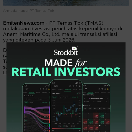
Armada kapal PT Temas Tbk
EmitenNews.com -
PT Temas Tbk (TMAS)
melakukan divestasi penuh atas kepemilikannya di
Anemi Maritime Co., Ltd. melalui transaksi afiliasi
yang diteken pada 3 Juni 2026.
Dikutip dari keterbukaan informasi perseroan, Rabu
(4/6/2026), perseroan bersama anak usahanya PT
Temas Shipping sepakat menjual 100% kepemilikan
saham di Anemi Maritime Co., Ltd. kepada Keinz Pte.
Ltd.