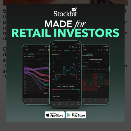
EmitenNews.com -
PT Global Digital Niaga atau Blibli
(BELI) meraup dana Rp8,02 miliar. Itu didapat dari
pelaksanaan konversi 18.586.100 atau 18,5 juta lembar
pada harga pelaksanaan Rp432 per saham. Itu
merupakan program kepemilikan saham manajemen
dan karyawan (MESOP) tahap I.
Dengan begitu, masih ada sisa hak opsi belum
dikonversi 498.046.900 lembar. Total saham blibli
sebelum penerbitan saham MESOP tahap I yaitu
118.474.705.740 lembar, dan jumlah saham perseroan
setelah penerbitan saham MESOP tahap I sebanyak
118.493.291.840 saham.