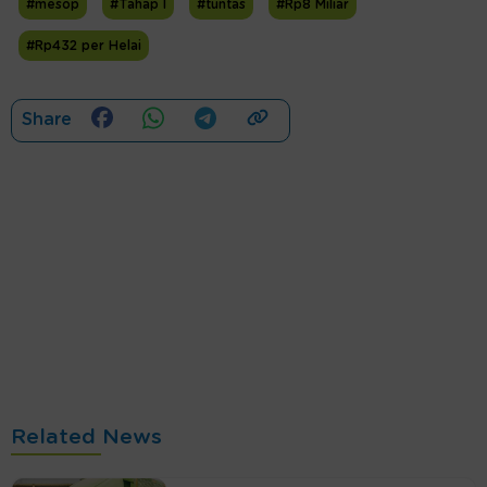
#mesop
#Tahap I
#tuntas
#Rp8 Miliar
#Rp432 per Helai
Share
Related News