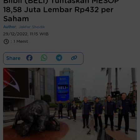
Blibli (BELI) Tuntaskan MESOP
18,58 Juta Lembar Rp432 per
Saham
Author:
Jakfar Shodik
29/12/2022, 11:15 WIB
:
1 Menit
Share