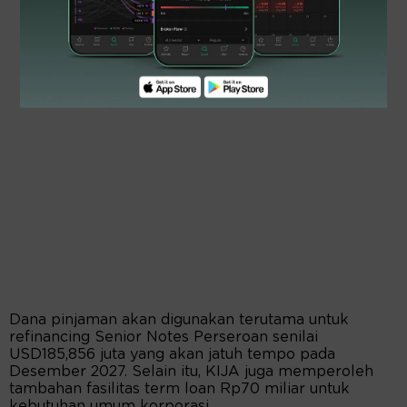
Dana pinjaman akan digunakan terutama untuk
refinancing Senior Notes Perseroan senilai
USD185,856 juta yang akan jatuh tempo pada
Desember 2027. Selain itu, KIJA juga memperoleh
tambahan fasilitas term loan Rp70 miliar untuk
kebutuhan umum korporasi.