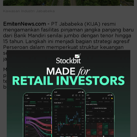
Kawasan Industri Jababeka
EmitenNews.com -
PT Jababeka (KIJA) resmi
mengamankan fasilitas pinjaman jangka panjang baru
dari Bank Mandiri senilai jumbo dengan tenor hingga
15 tahun. Langkah ini menjadi bagian strategi agresif
Perseroan dalam memperkuat struktur keuangan
sekaligus melakukan refinancing utang global yang
jatuh tempo pada 2027.
Manajemen KIJA mengungkapkan, fasilitas
pembiayaan yang ditandatangani pada 13 Mei 2026
tersebut diberikan dalam mata uang Rupiah dengan
bunga floating sebesar 7% per tahun.