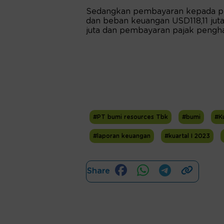
Sedangkan pembayaran kepada pe
dan beban keuangan USD118,11 ju
juta dan pembayaran pajak penghas
#PT bumi resources Tbk
#bumi
#Ku
#laporan keuangan
#kuartal I 2023
Share