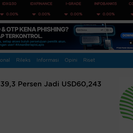
IDXFINANCE
I-GRADE
INFOBANK15
COMPOSITE
0.00%
0.00%
0.00%
0.00%
onal
Rileks
Informasi
Opini
Riset
 39,3 Persen Jadi USD60,243