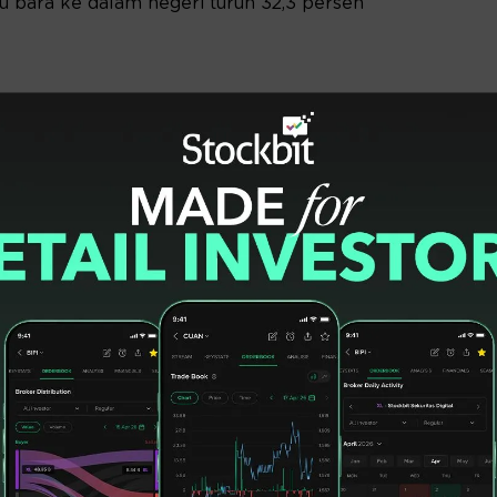
tu bara ke dalam negeri turun 32,3 persen
ngkak 25,8 persen menjadi USD370,77 juta.
ersen menjadi USD84,084 juta.