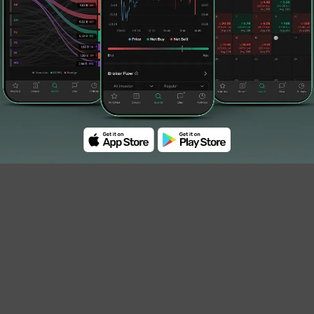
rkurang 10,8 persen dibanding akhir tahun 2022
lain, jumlah ekuitas tumbuh 0,07 persen