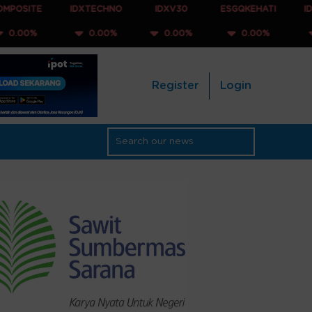
IDXTECHNO
IDXV30
ESGQKEHATI
IDXNONCYC
0.00%
0.00%
0.00%
0.00%
Register
Login