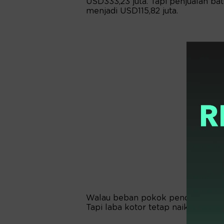
USD333,23 juta. Tapi penjualan ba
menjadi USD115,82 juta.
Walau beban pokok pendapatan be
Tapi laba kotor tetap naik 52,7 p