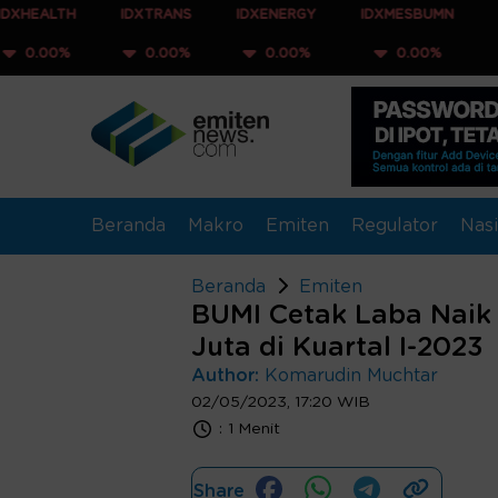
IDXTRANS
IDXENERGY
IDXMESBUMN
IDXQ30
0.00%
0.00%
0.00%
0.00%
Beranda
Makro
Emiten
Regulator
Nasi
Beranda
Emiten
BUMI Cetak Laba Naik
Juta di Kuartal I-2023
Author:
Komarudin Muchtar
02/05/2023, 17:20 WIB
:
1 Menit
Share