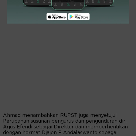
Ahmad menambahkan RUPST juga menyetujui
Perubahan susunan pengurus dan pengunduran diri
Agus Efendi sebagai Direktur dan memberhentikan
dengan hormat Djajen P Andalaswanto sebagai