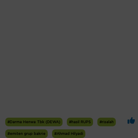
#Darma Henwa Tbk (DEWA)
#hasil RUPS
#risalah
#emiten grup bakrie
#Ahmad Hilyadi