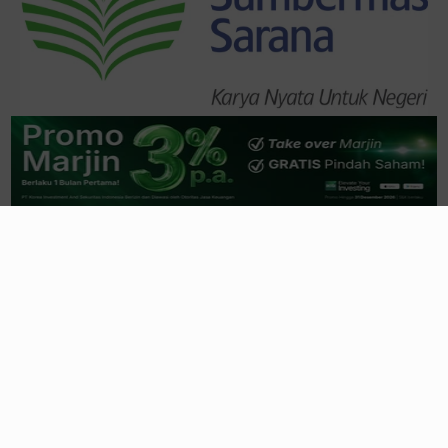
Trending
Lihat Semua
Pertumbuhan Ekonomi yang Masih Rapuh
dan Navigasi Strategis Portofolio
3 jam yang lalu
Green Equity
: Komitmen Nyata atau Sekadar
Gimmick
BEI?
4 jam yang lalu
BEI Proyeksi LQ45 Masuk Fase Pemulihan di