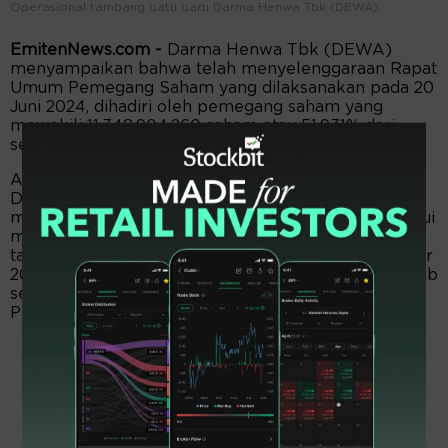
Operasional tambang batu baru Darma Henwa Tbk (DEWA).
EmitenNews.com -
Darma Henwa Tbk (DEWA)
menyampaikan bahwa telah menyelenggaraan Rapat
Umum Pemegang Saham yang dilaksanakan pada 20
Juni 2024, dihadiri oleh pemegang saham yang
mewakili 11.348.904.260 saham atau 51,931% dari
seluruh saham dengan hak suara yang sah.
Ahmad Hilyadi Director & Corporate Secretary
DEWA dalam risalah RUPST Senin (24/6)
mengungkapkan bahwa RUPS menyetujui Menyetujui
mengesahkan Laporan Keuangan Tahunan untuk
tahun buku yang berakhir pada tanggal 31 Desember
2023 serta memberikan pembebasan tanggungjawab
sepenuhnya kepada Dewan Komisaris dan Direksi
Perseroan.