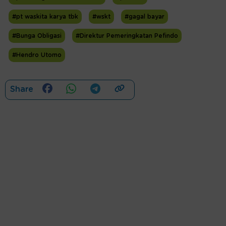
#pt waskita karya tbk
#wskt
#gagal bayar
#Bunga Obligasi
#Direktur Pemeringkatan Pefindo
#Hendro Utomo
Share