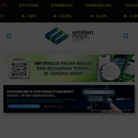
IDXTRANS
IDXENERGY
IDXMESBUMN
IDXQ30
1.18%
0.63%
0.41%
0.07%