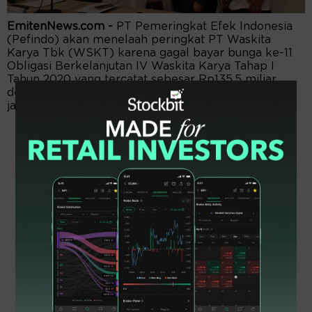
EmitenNews.com -
PT Pemeringkat Efek Indonesia
(Pefindo) akan menelaah peringkat PT Waskita
Karya Tbk (WSKT) karena gagal bayar bunga ke-11
Obligasi Berkelanjutan IV Waskita Karya Tahap I
Tahun 2020 yang tercatat sebesar Rp135,5 miliar
dengan bunga tetap 10,75 persen per tahun hingga
jatuh tempo tanggal 6 Agustus 2022.