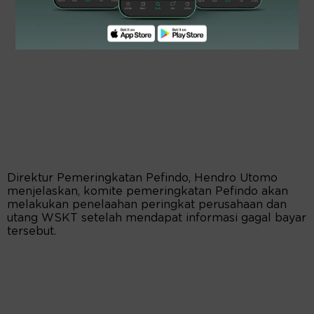
Direktur Pemeringkatan Pefindo, Hendro Utomo
menjelaskan, komite pemeringkatan Pefindo akan
melakukan penelaahan peringkat perusahaan dan
utang WSKT setelah mendapat informasi gagal bayar
tersebut.