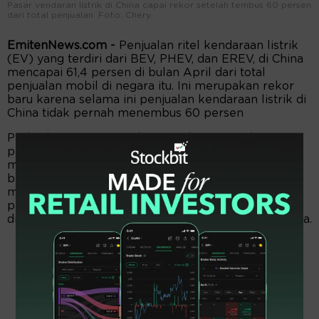
Pasar vendaran listrik di China capai rekor setelah tembus 60 persen
dari total penjualan. Foto: Chery.
EmitenNews.com -
Penjualan ritel kendaraan listrik
(EV) yang terdiri dari BEV, PHEV, dan EREV, di China
mencapai 61,4 persen di bulan April dari total
penjualan mobil di negara itu. Ini merupakan rekor
baru karena selama ini penjualan kendaraan listrik di
China tidak pernah menembus 60 persen
Perbedaan tren penjualan mendorong tingkat
penetrasi penjualan ritel kendaraan listrik (NEV)
mencapai rekor tertinggi karena kendaraan
bermesin pembakaran internal tradisional (ICE)
mengalami penurunan yang lebih tajam. Walaupun
penjualan NEV di April terus mengalami penurunan
dibandingkan tahun lalu dan bulan-bulan sebelumnya.