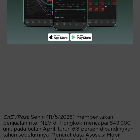
CnEVPost
, Senin (11/5/2026) memberitakan
penjualan ritel NEV di Tiongkok mencapai 849.000
unit pada bulan April, turun 6,8 persen dibandingkan
tahun sebelumnya. Menurut data Asosiasi Mobil