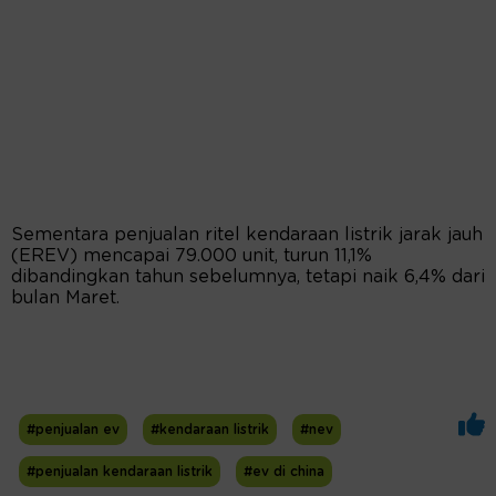
Sementara penjualan ritel kendaraan listrik jarak jauh
(EREV) mencapai 79.000 unit, turun 11,1%
dibandingkan tahun sebelumnya, tetapi naik 6,4% dari
bulan Maret.
#penjualan ev
#kendaraan listrik
#nev
#penjualan kendaraan listrik
#ev di china