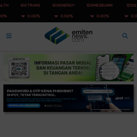
IDXTRANS
IDXENERGY
IDXMESBUMN
IDXQ30
0.00%
0.00%
0.00%
0.00%