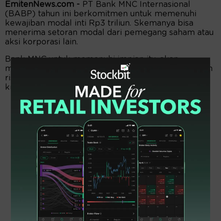
EmitenNews.com -
PT Bank MNC Internasional
(BABP) tahun ini berkomitmen untuk memenuhi
kewajiban modal inti Rp3 triliun. Skemanya bisa
menerima setoran modal dari pemegang saham atau
aksi korporasi lain.
Bank MNC untuk memenuhi impian itu, akan
menerapkan tata kelola perusahaan dan manajemen
risiko secara baik. Salah satunya, melalui penyaluran
kredit mempertimbangkan prinsip kehati-hatian.