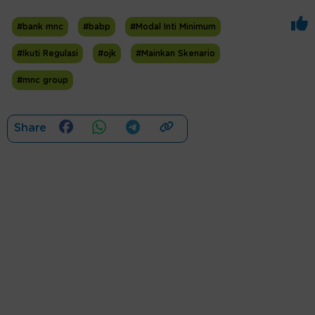
#bank mnc
#babp
#Modal Inti Minimum
#Ikuti Regulasi
#ojk
#Mainkan Skenario
#mnc group
Share