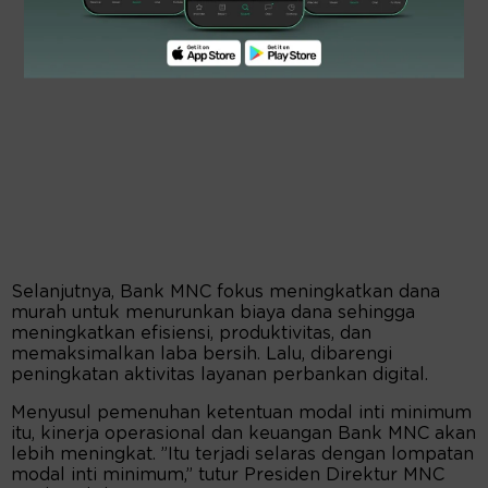
Selanjutnya, Bank MNC fokus meningkatkan dana
murah untuk menurunkan biaya dana sehingga
meningkatkan efisiensi, produktivitas, dan
memaksimalkan laba bersih. Lalu, dibarengi
peningkatan aktivitas layanan perbankan digital.
Menyusul pemenuhan ketentuan modal inti minimum
itu, kinerja operasional dan keuangan Bank MNC akan
lebih meningkat. ”Itu terjadi selaras dengan lompatan
modal inti minimum,” tutur Presiden Direktur MNC