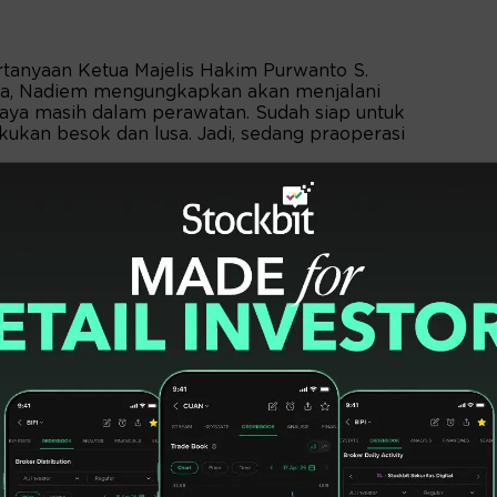
tanyaan Ketua Majelis Hakim Purwanto S.
nya, Nadiem mengungkapkan akan menjalani
Saya masih dalam perawatan. Sudah siap untuk
kukan besok dan lusa. Jadi, sedang praoperasi
t ini hanya diberikan obat antinyeri dari
sa pemulihan pascaoperasi diperkirakan
nam minggu.
t, Nadiem menegaskan tetap berupaya
gga selesai. Namun, setelah sidang dirinya
l untuk menjalani perawatan.