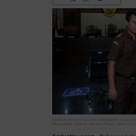
Nadiem Anwar Makarim menghadiri sidang l
Pengadilan Tipikor Jakarta Pusat, Senin (11