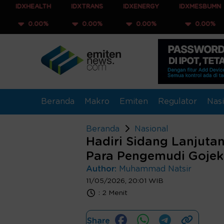
ALTH
IDXTRANS
IDXENERGY
IDXMESBUMN
IDXQ
00%
0.00%
0.00%
0.00%
0.
Beranda
Makro
Emiten
Regulator
Nasi
Beranda
Nasional
Hadiri Sidang Lanjut
Para Pengemudi Gojek
Author:
Muhammad Natsir
11/05/2026, 20:01 WIB
:
2 Menit
Share