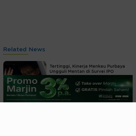
Related News
Tertinggi, Kinerja Menkeu Purbaya
Ungguli Mentan di Survei IPO
5 jam yang lalu
Kiprah Profesional Eks Menkeu Sri
Mulyani, Tugas Baru dari Bank Dunia
06/08/2026, 19:01 WIB