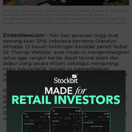
siswi SMA Indonesia bernama Gracelyn Atmadja. Di bawah bimbingan
kandidat peraih Nobel, Dr. Thomas Webster, anak muda ini
mengembangkan solusi agar cangkir kertas dapat terurai alami dan
didaur ulang secara efisien, sekaligus mengurangi risiko mikroplastik.
EmitenNews.com -
Mari beri apresiasi tinggi buat
seorang siswi SMA Indonesia bernama Gracelyn
Atmadja. Di bawah bimbingan kandidat peraih Nobel,
Dr. Thomas Webster, anak muda ini mengembangkan
solusi agar cangkir kertas dapat terurai alami dan
didaur ulang secara efisien, sekaligus mengurangi
risiko mikroplastik. Inovasi ini memanfaatkan
nanopartikel besi (Iron (II) oxide) yang memiliki sifat
magnetik dan luas permukaan tinggi.
Gracelyn Atmadja menghadirkan sebuah terobosan
yang mencerminkan kepedulian terhadap kesehatan
dan kelestarian lingkungan. Melalui riset ilmiah yang
matang dan bimbingan dari ilmuwan kelas dunia,
Gracelyn mengembangkan lapisan pengganti plastik
untuk cangkir kopi kertas.