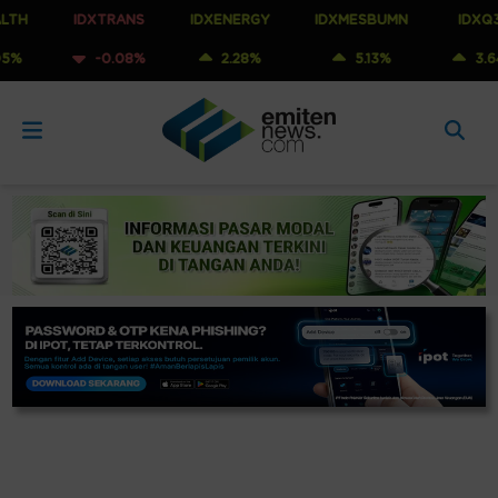
IDXTRANS
IDXENERGY
IDXMESBUMN
IDXQ30
-0.08%
2.28%
5.13%
3.64%