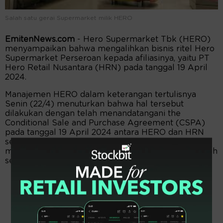
Salah satu gerai Supermarket milik HERO
EmitenNews.com
- Hero Supermarket Tbk (HERO)
menyampaikan bahwa mengalihkan bisnis ritel Hero
Supermarket Perseroan kepada afiliasinya, yaitu PT
Hero Retail Nusantara (HRN) pada tanggal 19 April
2024.
Manajemen HERO dalam keterangan tertulisnya
Senin (22/4) menuturkan bahwa hal tersebut
dilakukan dengan telah menandatangani the
Conditional Sale and Purchase Agreement (CSPA)
pada tanggal 19 April 2024 antara HERO dan HRN
sebesar Rp135 miliar selain itu Perseroan akan
menerima pembayaran tambahan dari HRN sejumlah
sekitar Rp35 miliar sebelum pajak yang berlaku.