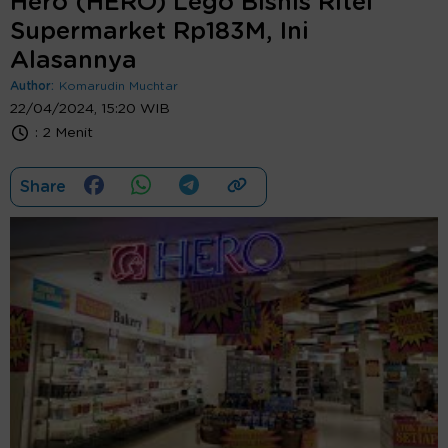
Hero (HERO) Lego Bisnis Ritel
Supermarket Rp183M, Ini
Alasannya
Author:
Komarudin Muchtar
22/04/2024, 15:20 WIB
:
2 Menit
Share