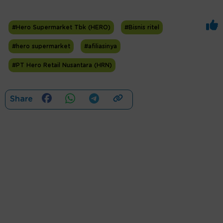
#Hero Supermarket Tbk (HERO)
#Bisnis ritel
#hero supermarket
#afiliasinya
#PT Hero Retail Nusantara (HRN)
Share