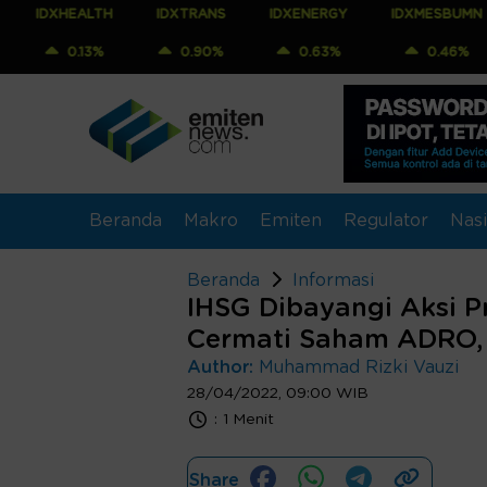
EALTH
IDXTRANS
IDXENERGY
IDXMESBUMN
IDX
.13%
0.90%
0.63%
0.46%
0.
Beranda
Makro
Emiten
Regulator
Nasi
Beranda
Informasi
IHSG Dibayangi Aksi Pr
Cermati Saham ADRO
Author:
Muhammad Rizki Vauzi
28/04/2022, 09:00 WIB
:
1 Menit
Share