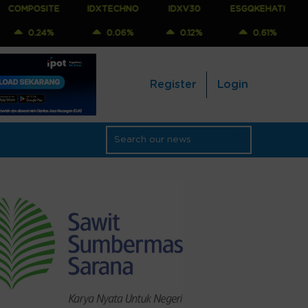
ITE
IDXTECHNO
IDXV30
ESGQKEHATI
IDXNONC
4%
0.06%
0.12%
0.61%
0.03
Register
Login