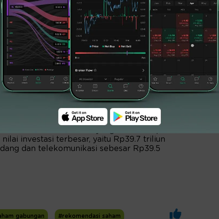
2400; stoploss di 10950
5; stoploss di 6175
lam negeri, BKPM mencatatkan pertumbuhan
besar 28.5% yoy menjadi Rp282.4 triliun di Q1-
umbuh 16.9% dari Q4-2021 yang sebesar Rp241.6
nilai investasi terbesar, yaitu Rp39.7 triliun
 gudang dan telekomunikasi sebesar Rp39.5
saham gabungan
#rekomendasi saham