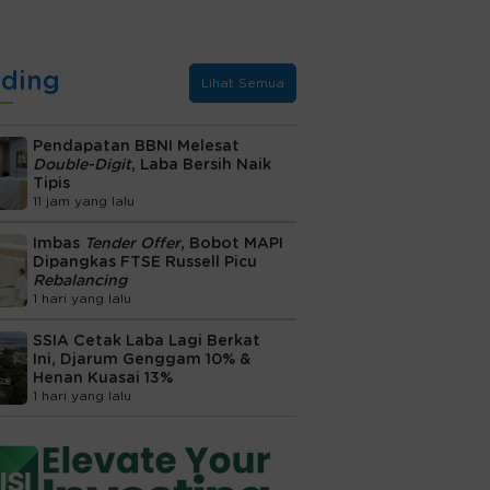
nding
Lihat Semua
Pendapatan BBNI Melesat
Double-Digit
, Laba Bersih Naik
Tipis
11 jam yang lalu
Imbas
Tender Offer
, Bobot MAPI
Dipangkas FTSE Russell Picu
Rebalancing
1 hari yang lalu
SSIA Cetak Laba Lagi Berkat
Ini, Djarum Genggam 10% &
Henan Kuasai 13%
1 hari yang lalu