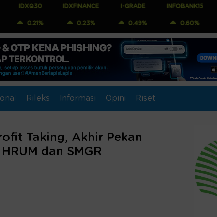
Q30
IDXFINANCE
I-GRADE
INFOBANK15
COMPOS
21%
0.23%
0.49%
0.60%
0.2
onal
Rileks
Informasi
Opini
Riset
ofit Taking, Akhir Pekan
, HRUM dan SMGR