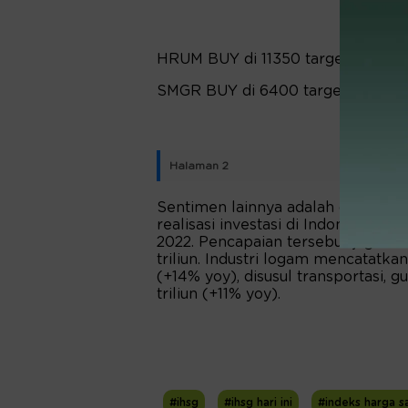
HRUM BUY di 11350 target 12325-1
SMGR BUY di 6400 target 6850-687
Halaman 2
Sentimen lainnya adalah dari da
realisasi investasi di Indonesia se
2022. Pencapaian tersebut juga t
triliun. Industri logam mencatatkan 
(+14% yoy), disusul transportasi,
triliun (+11% yoy).
#ihsg
#ihsg hari ini
#indeks harga 