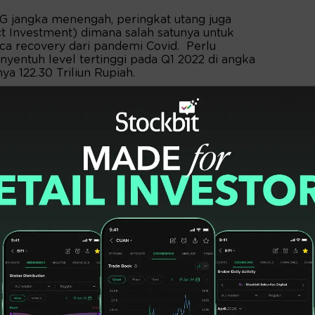
G jangka menengah, peringkat utang juga
 Investment) dimana salah satunya untuk
ca recovery dari pandemi Covid. Perlu
nyentuh level tertinggi pada Q1 2022 di angka
ya 122.30 Triliun Rupiah.
90; stoploss 965