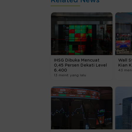
Related News
IHSG Dibuka Mencuat
Wall S
0,45 Persen Dekati Level
Kian K
6.400
43 meni
13 menit yang lalu