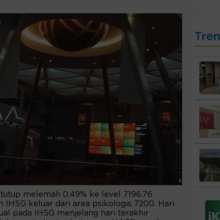
Tre
itutup melemah 0,49% ke level 7196.76
IHSG keluar dari area psikologis 7200. Hari
jual pada IHSG menjelang hari terakhir