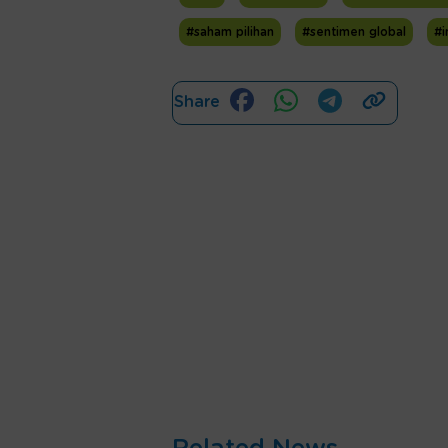
#saham pilihan
#sentimen global
#i
Share