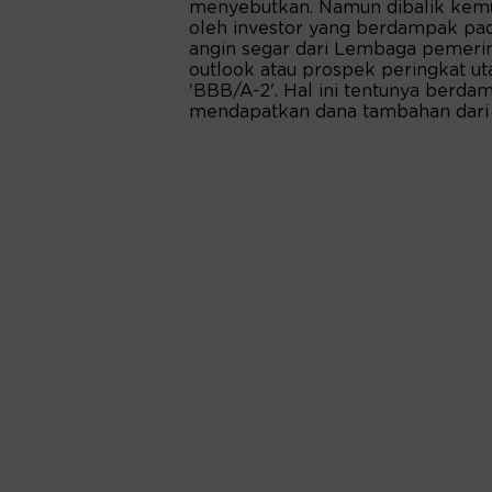
menyebutkan. Namun dibalik kemun
oleh investor yang berdampak pa
angin segar dari Lembaga pemering
outlook atau prospek peringkat utan
'BBB/A-2'. Hal ini tentunya berd
mendapatkan dana tambahan dari I