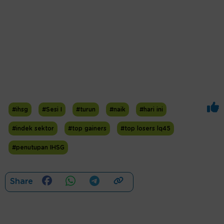
#ihsg
#Sesi I
#turun
#naik
#hari ini
#indek sektor
#top gainers
#top losers lq45
#penutupan IHSG
Share