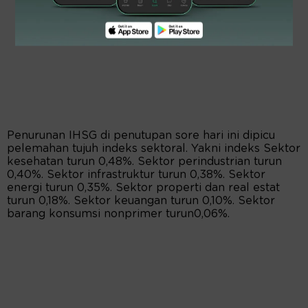
Penurunan IHSG di penutupan sore hari ini dipicu
pelemahan tujuh indeks sektoral. Yakni indeks Sektor
kesehatan turun 0,48%. Sektor perindustrian turun
0,40%. Sektor infrastruktur turun 0,38%. Sektor
energi turun 0,35%. Sektor properti dan real estat
turun 0,18%. Sektor keuangan turun 0,10%. Sektor
barang konsumsi nonprimer turun0,06%.