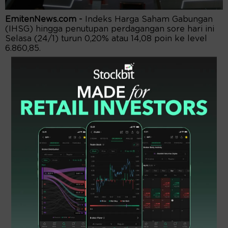
EmitenNews.com -
Indeks Harga Saham Gabungan
(IHSG) hingga penutupan perdagangan sore hari ini
Selasa (24/1) turun 0,20% atau 14,08 poin ke level
6.860,85.