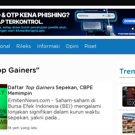
onal
Rileks
Informasi
Opini
Riset
op Gainers"
Tre
Daftar
Top Gainers
Sepekan, CBPE
Memimpin
EmitenNews.com - Saham-saham di
Bursa Efek Indonesia (BEI) mengalami
lonjakan signifikan dalam kurun waktu
sepekan, yakni pada…
14 jam yang lalu